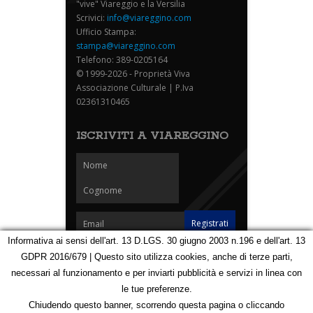
"vive" Viareggio e la Versilia
Scrivici:
info@viareggino.com
Ufficio Stampa:
stampa@viareggino.com
Telefono: 389-0205164
© 1999-2026 - Proprietà Viva
Associazione Culturale | P.Iva
02361310465
ISCRIVITI A VIAREGGINO
Informativa ai sensi dell'art. 13 D.LGS. 30 giugno 2003 n.196 e dell'art. 13
GDPR 2016/679 | Questo sito utilizza cookies, anche di terze parti,
Homepage
Notizie
Speciali
Eventi
Foto Carnevale
necessari al funzionamento e per inviarti pubblicità e servizi in linea con
Foto Viareggino
Partners
Contatti
le tue preferenze.
Privacy e Cookie Policy
Mappa
Chiudendo questo banner, scorrendo questa pagina o cliccando