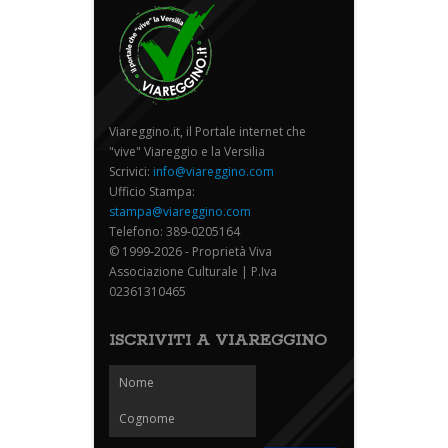
Viareggino.it, il Portale internet che
"vive" Viareggio e la Versilia
Scrivici:
info@viareggino.com
Ufficio Stampa:
stampa@viareggino.com
Telefono: 389-0205164
© 1999-2026 - Proprietà Viva
Associazione Culturale | P.Iva
02361310465
ISCRIVITI A VIAREGGINO