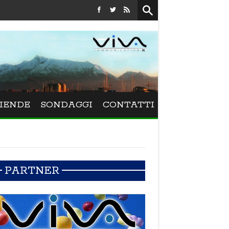
Festival La Versiliana - La direttrice lucchese Beatrice Venez
IENDE
SONDAGGI
CONTATTI
PARTNER