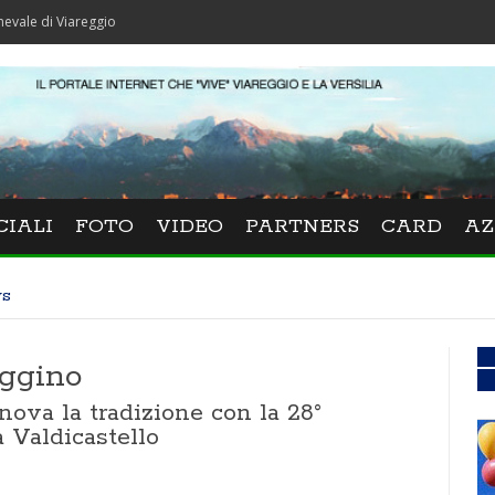
iareggio
CIALI
FOTO
VIDEO
PARTNERS
CARD
AZ
ws
eggino
ova la tradizione con la 28°
 Valdicastello