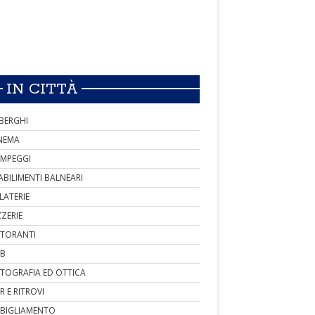
IN CITTÀ
BERGHI
NEMA
MPEGGI
ABILIMENTI BALNEARI
LATERIE
ZZERIE
STORANTI
B
TOGRAFIA ED OTTICA
R E RITROVI
BIGLIAMENTO