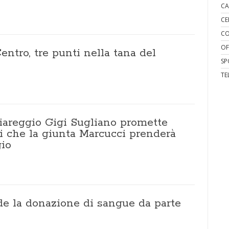
CA
CE
CO
OF
entro, tre punti nella tana del
SP
TE
Viareggio Gigi Sugliano promette
ni che la giunta Marcucci prenderà
gio
ede la donazione di sangue da parte