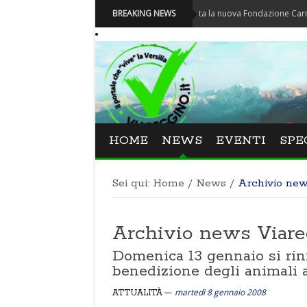
Carnevale - Nominata la nuova Fondazione Carnevale di V
BREAKING NEWS
HOME
NEWS
EVENTI
SPE
Sei qui:
Home
/
News
/
Archivio ne
Archivio news Viar
Domenica 13 gennaio si rinn
benedizione degli animali a
martedì 8 gennaio 2008
ATTUALITÀ