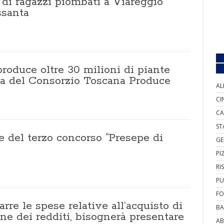
o di ragazzi piombati a Viareggio
ssanta
roduce oltre 30 milioni di piante
ma del Consorzio Toscana Produce
AL
CI
CA
ST
 del terzo concorso “Presepe di
GE
PI
RI
PU
FO
rre le spese relative all’acquisto di
BA
one dei redditi, bisognerà presentare
AB