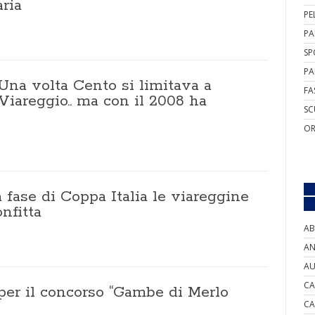
aria
PE
PA
SP
PA
"Una volta Cento si limitava a
FA
Viareggio.. ma con il 2008 ha
SC
OR
 fase di Coppa Italia le viareggine
onfitta
AB
AN
AU
CA
per il concorso “Gambe di Merlo
CA