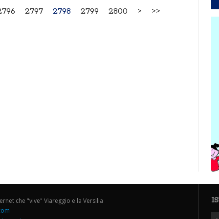
2796
2797
2798
2799
2800
>
>>
I
ternet che "vive" Viareggio e la Versilia
.com