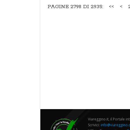
PAGINE 2798 DI 2935:
<<
<
Viareggino.it, il Portale in
Scrivici:
info@viareggino