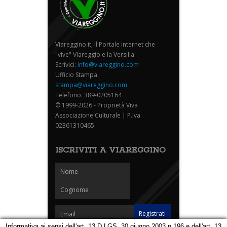
Viareggino.it, il Portale internet che
"vive" Viareggio e la Versilia
Scrivici:
info@viareggino.com
Ufficio Stampa:
stampa@viareggino.com
Telefono: 389-0205164
© 1999-2026 - Proprietà Viva
Associazione Culturale | P.Iva
02361310465
ISCRIVITI A VIAREGGINO
Informativa ai sensi dell'art. 13 D.LGS. 30 giugno 2003 n.196 e dell'art. 13