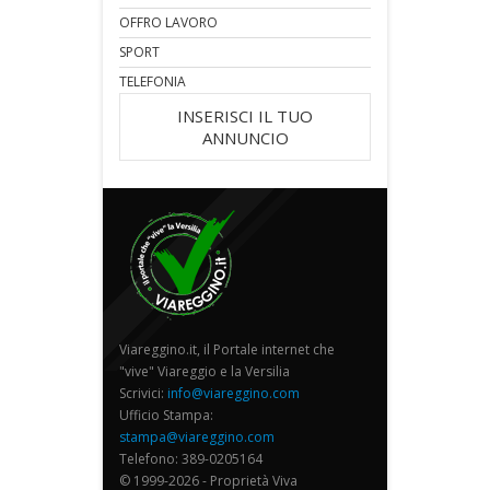
OFFRO LAVORO
SPORT
TELEFONIA
INSERISCI IL TUO
ANNUNCIO
Viareggino.it, il Portale internet che
"vive" Viareggio e la Versilia
Scrivici:
info@viareggino.com
Ufficio Stampa:
stampa@viareggino.com
Telefono: 389-0205164
© 1999-2026 - Proprietà Viva