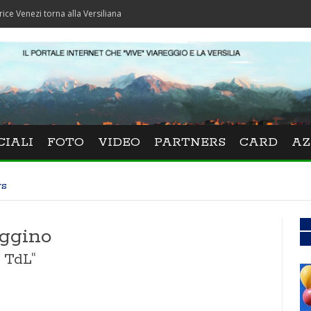
i torna alla Versiliana
CIALI
FOTO
VIDEO
PARTNERS
CARD
AZ
ws
eggino
 TdL“