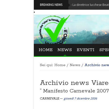
Festival La Versiliana - La direttrice lucchese Beatrice Venez
BREAKING NEWS
HOME
NEWS
EVENTI
SPE
Sei qui:
Home
/
News
/
Archivio ne
Archivio news Viar
“ Manifesto Carnevale 2007
giovedì 7 dicembre 2006
CARNEVALE