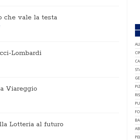
o che vale la testa
AL
ucci-Lombardi
CI
CA
ST
GE
PI
a Viareggio
RI
PU
FO
BA
la Lotteria al futuro
AB
PE