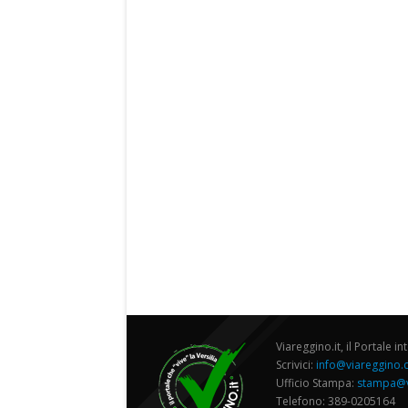
Viareggino.it, il Portale in
Scrivici:
info@viareggino
Ufficio Stampa:
stampa@v
Telefono: 389-0205164