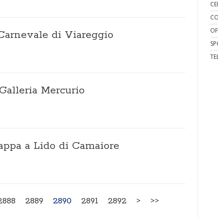
CE
CO
OF
Carnevale di Viareggio
SP
TE
 Galleria Mercurio
appa a Lido di Camaiore
2888
2889
2890
2891
2892
>
>>