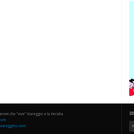
I
ternet che "vive" Viareggio e la Versilia
.com
iareggino.com