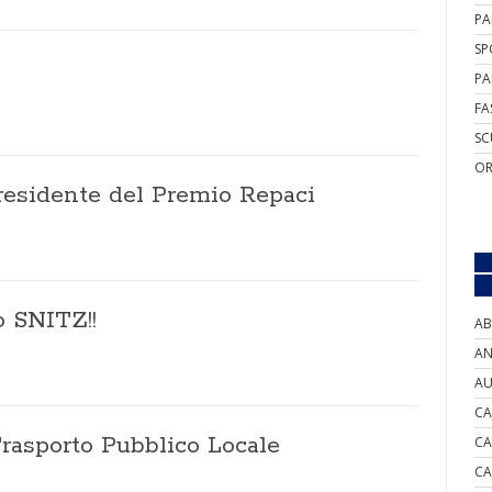
PA
SP
PA
FA
SC
OR
residente del Premio Repaci
o SNITZ!!
AB
AN
AU
CA
rasporto Pubblico Locale
CA
CA