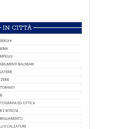
IN CITTÀ
BERGHI
NEMA
MPEGGI
ABILIMENTI BALNEARI
LATERIE
ZZERIE
STORANTI
B
TOGRAFIA ED OTTICA
R E RITROVI
BIGLIAMENTO
LLI E CALZATURE