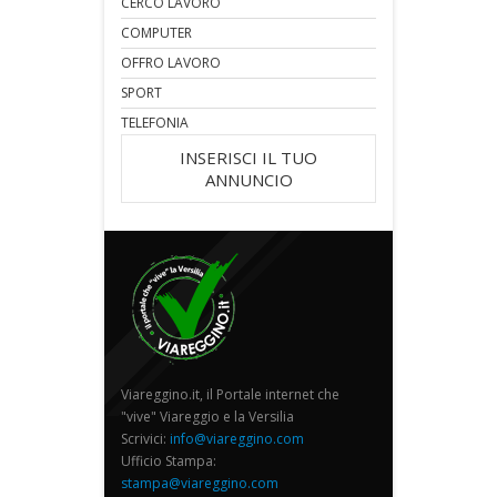
CERCO LAVORO
COMPUTER
OFFRO LAVORO
SPORT
TELEFONIA
INSERISCI IL TUO
ANNUNCIO
Viareggino.it, il Portale internet che
"vive" Viareggio e la Versilia
Scrivici:
info@viareggino.com
Ufficio Stampa:
stampa@viareggino.com