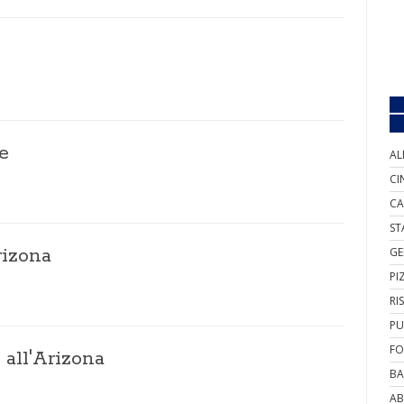
e
AL
CI
CA
ST
rizona
GE
PI
RI
PU
FO
all'Arizona
BA
AB