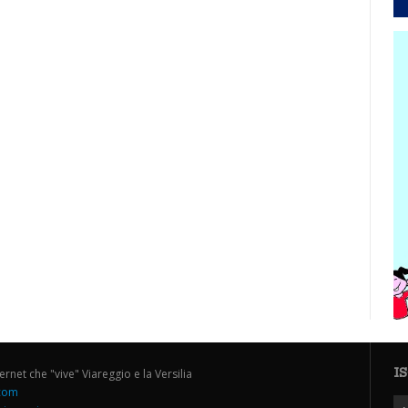
I
ternet che "vive" Viareggio e la Versilia
.com