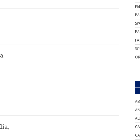
PE
PA
SP
PA
FA
SC
na
OR
AB
AN
AU
ia,
CA
CA