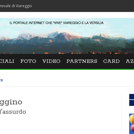
iareggio
CIALI
FOTO
VIDEO
PARTNERS
CARD
AZ
ws
eggino
'assurdo