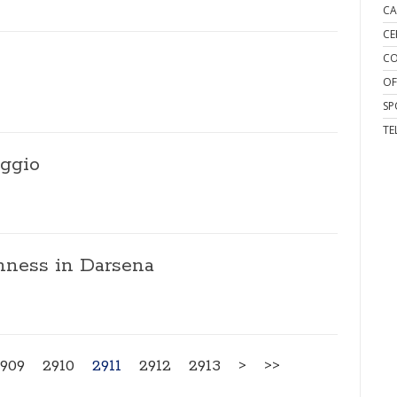
CA
CE
CO
OF
SP
TE
eggio
nness in Darsena
909
2910
2911
2912
2913
>
>>