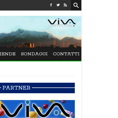
Festival La Versiliana - La direttrice lucchese Beatrice Vene
IENDE
SONDAGGI
CONTATTI
PARTNER