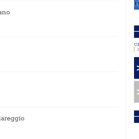
ano
C
iareggio