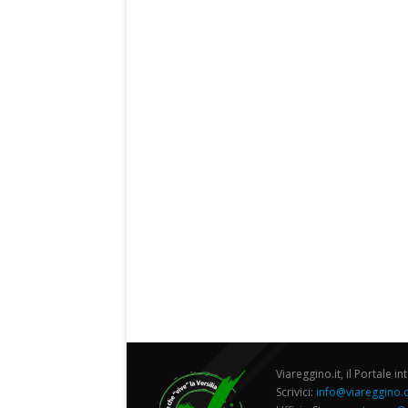
Viareggino.it, il Portale in
Scrivici:
info@viareggino