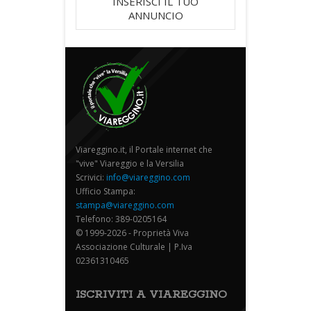
INSERISCI IL TUO
ANNUNCIO
Viareggino.it, il Portale internet che
"vive" Viareggio e la Versilia
Scrivici:
info@viareggino.com
Ufficio Stampa:
stampa@viareggino.com
Telefono: 389-0205164
© 1999-2026 - Proprietà Viva
Associazione Culturale | P.Iva
02361310465
ISCRIVITI A VIAREGGINO