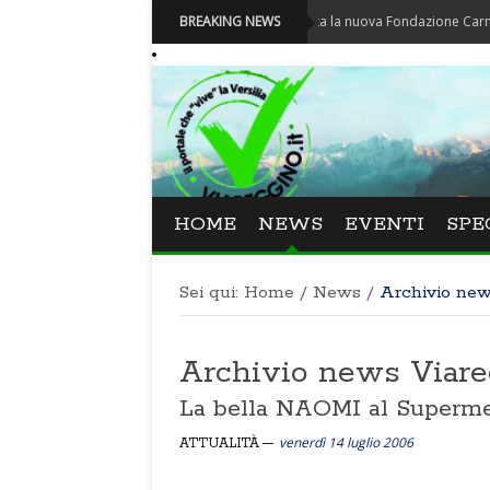
Carnevale - Nominata la nuova Fondazione Carnevale di V
BREAKING NEWS
HOME
NEWS
EVENTI
SPE
Sei qui:
Home
/
News
/
Archivio ne
Archivio news Viar
La bella NAOMI al Superme
venerdì 14 luglio 2006
ATTUALITÀ