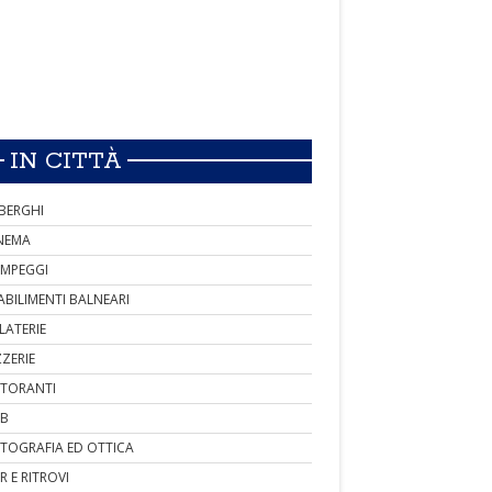
IN CITTÀ
BERGHI
NEMA
MPEGGI
ABILIMENTI BALNEARI
LATERIE
ZZERIE
STORANTI
B
TOGRAFIA ED OTTICA
R E RITROVI