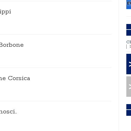
ippi
C
 Borbone
one Corsica
osci..