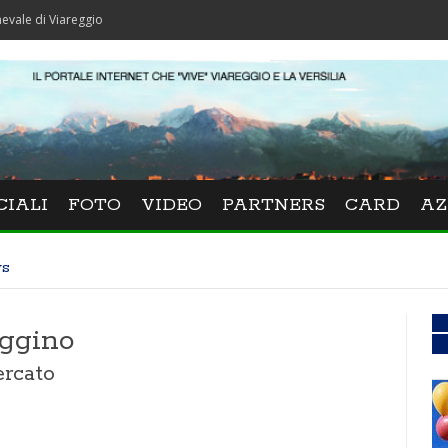
iareggio
CIALI
FOTO
VIDEO
PARTNERS
CARD
AZ
ws
eggino
rcato