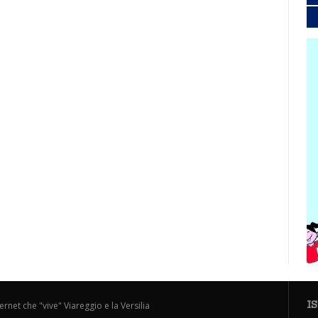
I
ternet che "vive" Viareggio e la Versilia