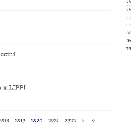
CA
CA
CE
CO
OF
SP
TE
uccini
a x LIPPI
2918
2919
2920
2921
2922
>
>>