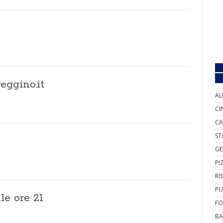
eggino.it
AL
CI
CA
ST
GE
PI
RI
PU
le ore 21
FO
BA