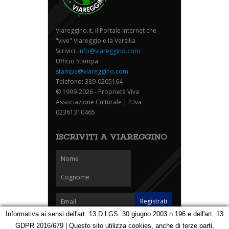
Viareggino.it, il Portale internet che
"vive" Viareggio e la Versilia
Scrivici:
info@viareggino.com
Ufficio Stampa:
stampa@viareggino.com
Telefono: 389-0205164
© 1999-2026 - Proprietà Viva
Associazione Culturale | P.Iva
02361310465
ISCRIVITI A VIAREGGINO
Informativa ai sensi dell'art. 13 D.LGS. 30 giugno 2003 n.196 e dell'art. 13
GDPR 2016/679 | Questo sito utilizza cookies, anche di terze parti,