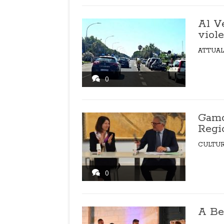
Al Ve
viol
ATTUAL
0
Gamc
Regio
CULTU
0
A Be