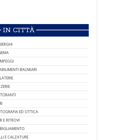
IN CITTÀ
BERGHI
NEMA
MPEGGI
ABILIMENTI BALNEARI
LATERIE
ZZERIE
STORANTI
B
TOGRAFIA ED OTTICA
R E RITROVI
BIGLIAMENTO
LLI E CALZATURE