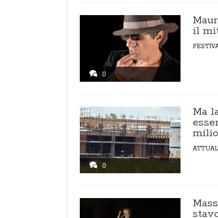
Mauri
il m
FESTIV
0
Ma l
esse
milio
ATTUAL
0
Mass
stav