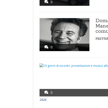
0
Doma
Manes
com
FESTIV
0
0
2026