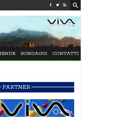
Festival La Versiliana - Maurizio Schweizer porta alla Versiliana il 
IENDE
SONDAGGI
CONTATTI
PARTNER