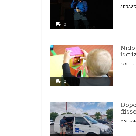
SERAV
0
Nido 
iscri
FORTE 
0
Dopo 
disse
MASSA