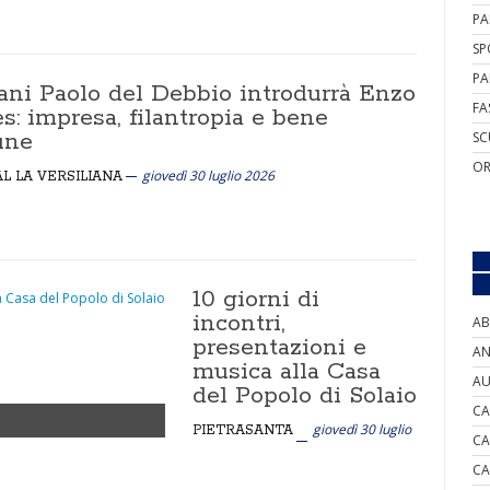
PA
SP
PA
ni Paolo del Debbio introdurrà Enzo
FA
: impresa, filantropia e bene
une
SC
OR
giovedì 30 luglio 2026
AL LA VERSILIANA
10 giorni di
incontri,
AB
presentazioni e
AN
musica alla Casa
AU
del Popolo di Solaio
CA
giovedì 30 luglio
PIETRASANTA
CA
CA