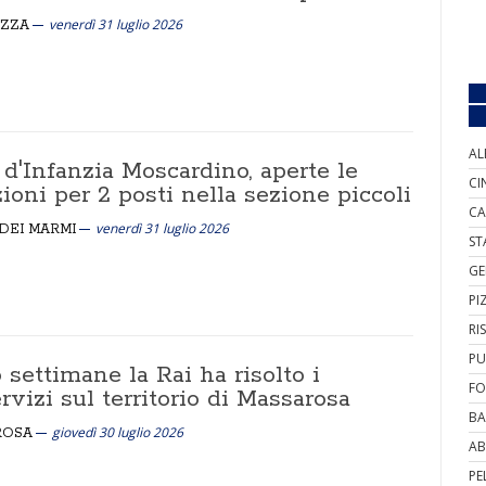
venerdì 31 luglio 2026
EZZA
AL
d'Infanzia Moscardino, aperte le
CI
zioni per 2 posti nella sezione piccoli
CA
venerdì 31 luglio 2026
DEI MARMI
ST
GE
PI
RI
PU
settimane la Rai ha risolto i
FO
rvizi sul territorio di Massarosa
BA
giovedì 30 luglio 2026
ROSA
AB
PE