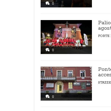
0
Palio
agos
FORTE 
0
Pont
acces
STAZZ
0