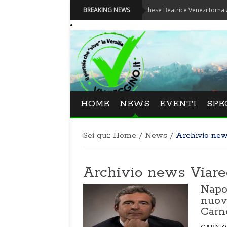
estival La Versiliana - La direttrice lucchese Beatrice Venezi torna alla Versiliana
BREAKING NEWS
HOME
NEWS
EVENTI
SPE
Sei qui:
Home
/
News
/
Archivio ne
Archivio news Viar
Napol
nuov
Carn