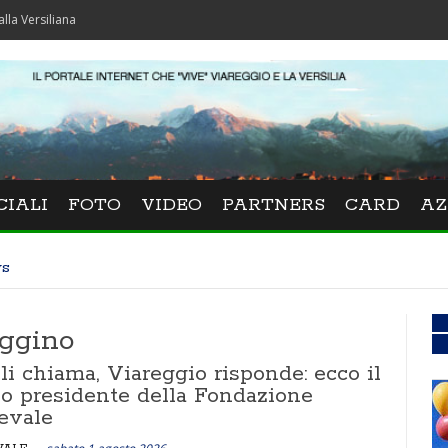
CIALI
FOTO
VIDEO
PARTNERS
CARD
AZ
ws
eggino
i chiama, Viareggio risponde: ecco il
o presidente della Fondazione
evale