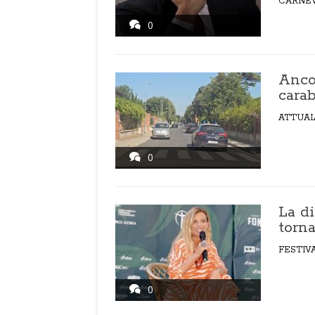
CARNE
0
Ancor
carab
ATTUAL
0
La di
torna
FESTIV
0