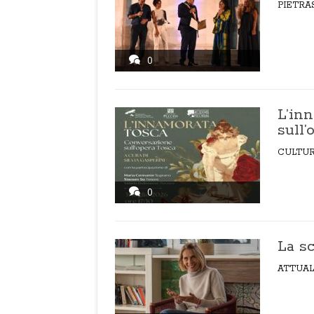
PIETRA
0
L’in
sull’
CULTU
0
La sc
ATTUAL