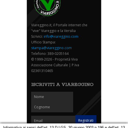
Viareggino.it, il Portale internet che
"vive" Viareggio e la Versilia
Scrivici:
info@viareggino.com
Ufficio Stampa:
stampa@viareggino.com
Telefono: 389-0205164
© 1999-2026 - Proprietà Viva
Associazione Culturale | P.Iva
02361310465
ISCRIVITI A VIAREGGINO
Informativa ai sensi dell'art. 13 D.LGS. 30 giugno 2003 n.196 e dell'art. 13