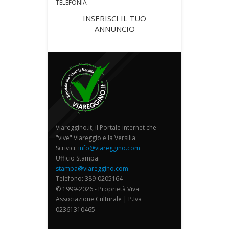
TELEFONIA
INSERISCI IL TUO
ANNUNCIO
Viareggino.it, il Portale internet che
"vive" Viareggio e la Versilia
Scrivici:
info@viareggino.com
Ufficio Stampa:
stampa@viareggino.com
Telefono: 389-0205164
© 1999-2026 - Proprietà Viva
Associazione Culturale | P.Iva
02361310465