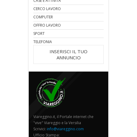
CASE E ATTIVITA'
CERCO LAVORO
COMPUTER
OFFRO LAVORO
SPORT
TELEFONIA
INSERISCI IL TUO
ANNUNCIO
Viareggino.it, il Portale internet che
"vive" Viareggio e la Versilia
Scrivici:
info@viareggino.com
Ufficio Stampa: