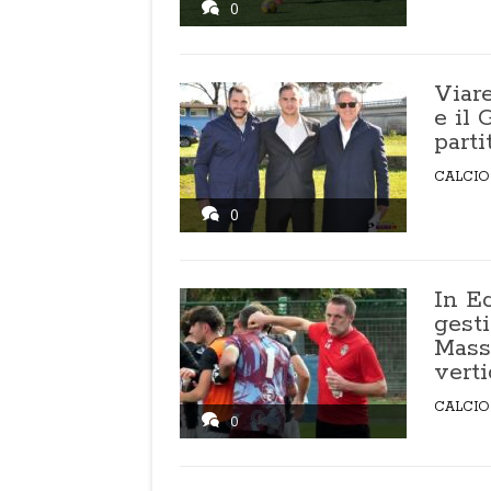
0
Viare
e il
parti
CALCIO
0
In E
gest
Masse
vert
CALCIO
0