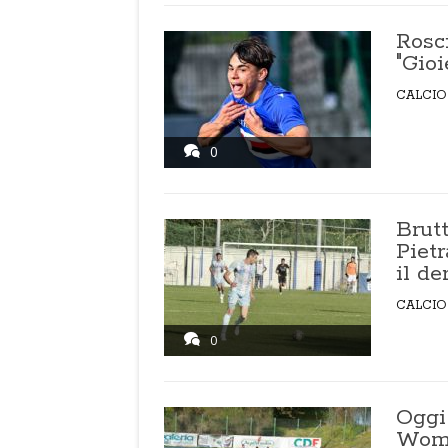
Rosc
"Gioi
CALCIO
0
Brutt
Piet
il de
CALCIO
0
Oggi 
Wome