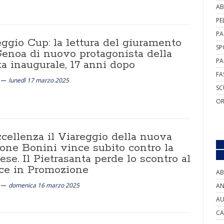
AB
PE
PA
ggio Cup: la lettura del giuramento
SP
 Genoa di nuovo protagonista della
PA
ta inaugurale, 17 anni dopo
FA
lunedì 17 marzo 2025
SC
OR
ccellenza il Viareggio della nuova
ione Bonini vince subito contro la
se. Il Pietrasanta perde lo scontro al
ice in Promozione
AB
domenica 16 marzo 2025
AN
AU
CA