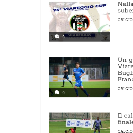
Nella
suben
CALCIO
0
Un g
Viar
Bugli
Fran
CALCIO
0
Il ca
final
CALCIO