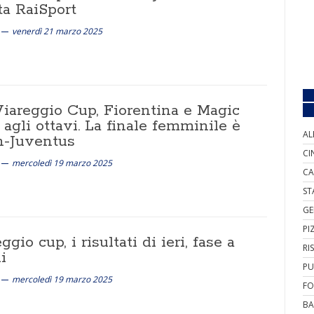
ta RaiSport
venerdì 21 marzo 2025
Viareggio Cup, Fiorentina e Magic
 agli ottavi. La finale femminile è
AL
n-Juventus
CI
mercoledì 19 marzo 2025
CA
ST
GE
PI
ggio cup, i risultati di ieri, fase a
RI
i
PU
mercoledì 19 marzo 2025
FO
BA