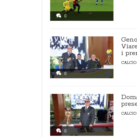
0
Genoa
Viar
i pre
CALCIO
0
Doma
pres
CALCIO
0