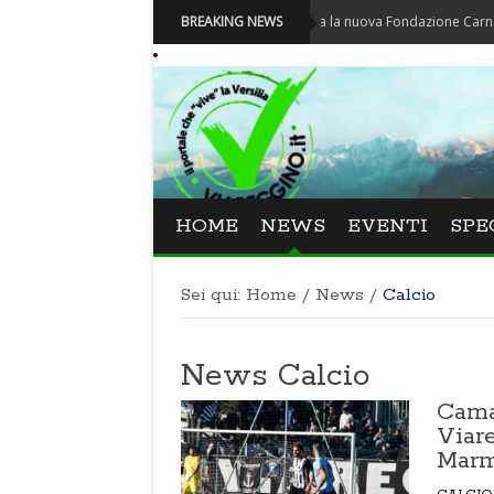
Carnevale - Nominata la nuova Fondazione Carnevale di Viareg
BREAKING NEWS
HOME
NEWS
EVENTI
SPE
Sei qui:
Home
/
News
/
Calcio
News Calcio
Camai
Viare
Marm