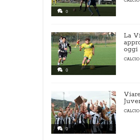
CALCIO
0
La V
appro
oggi
CALCIO
0
Viar
Juve
CALCIO
0