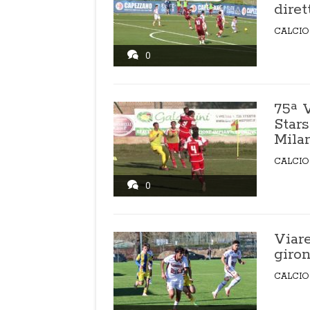
diret
CALCIO
0
75ª 
Stars
Mila
CALCIO
0
Viare
giron
CALCIO