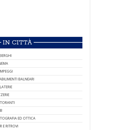
IN CITTÀ
BERGHI
NEMA
MPEGGI
ABILIMENTI BALNEARI
LATERIE
ZZERIE
STORANTI
B
TOGRAFIA ED OTTICA
R E RITROVI