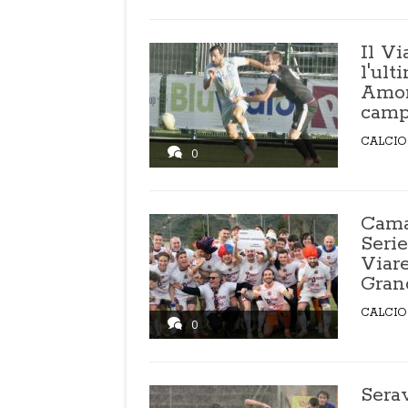
Il V
l'ult
Amor
camp
CALCIO
0
Cama
Serie
Viar
Gran
CALCIO
0
Sera