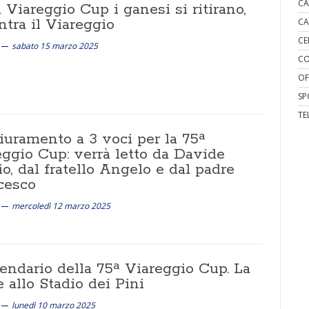
CA
 Viareggio Cup i ganesi si ritirano,
tra il Viareggio
CA
CE
sabato 15 marzo 2025
CO
OF
SP
TE
iuramento a 3 voci per la 75ª
eggio Cup: verrà letto da Davide
o, dal fratello Angelo e dal padre
cesco
mercoledì 12 marzo 2025
lendario della 75ª Viareggio Cup. La
e allo Stadio dei Pini
lunedì 10 marzo 2025