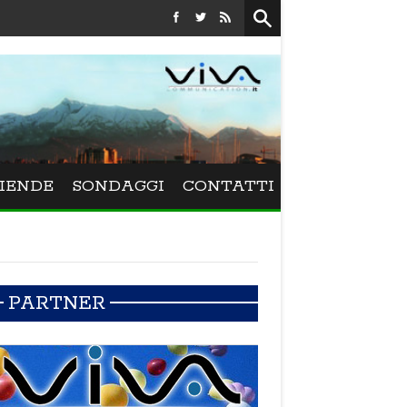
Festival La Versiliana - La direttrice lucchese Beatrice Venezi torn
IENDE
SONDAGGI
CONTATTI
PARTNER