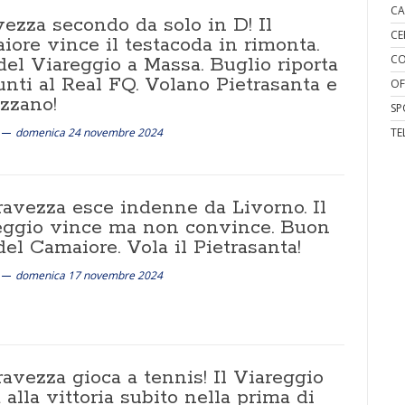
CA
ezza secondo da solo in D! Il
CE
ore vince il testacoda in rimonta.
CO
del Viareggio a Massa. Buglio riporta
unti al Real FQ. Volano Pietrasanta e
OF
zzano!
SP
domenica 24 novembre 2024
TE
ravezza esce indenne da Livorno. Il
eggio vince ma non convince. Buon
del Camaiore. Vola il Pietrasanta!
domenica 17 novembre 2024
ravezza gioca a tennis! Il Viareggio
 alla vittoria subito nella prima di