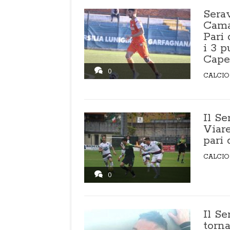
Serav
Camai
Pari 
i 3 p
Cape
0
CALCIO
Il Se
Viar
pari 
CALCIO
0
Il Se
torna