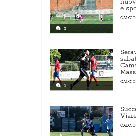
nuova
e spo
CALCIO
0
Serav
sabat
Camai
Mass
CALCIO
0
Succ
Viar
CALCIO