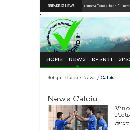
Carnevale - Nominata la nuova Fondazione Carnevale di Viareggi
BREAKING NEWS
HOME
NEWS
EVENTI
SPE
Sei qui:
Home
/
News
/
Calcio
News Calcio
Vinc
Pietr
CALCIO