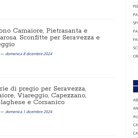
PE
PA
SP
ono Camaiore, Pietrasanta e
PA
arosa. Sconfitte per Seravezza e
FA
eggio
SC
domenica 8 dicembre 2024
OR
rie di pregio per Seravezza,
iore, Viareggio, Capezzano,
AB
elaghese e Corsanico
AN
domenica 1 dicembre 2024
AU
CA
CA