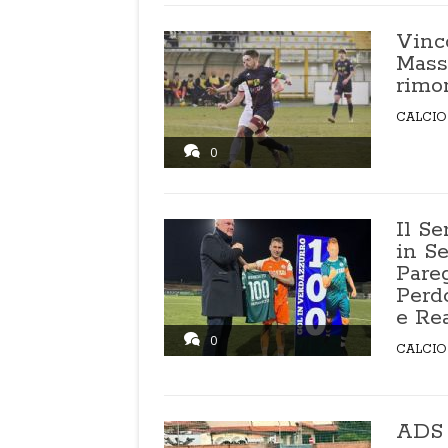
Vinc
Massa
rimon
CALCIO
0
Il Se
in S
Pareg
Perd
e Re
0
CALCIO
ADS 