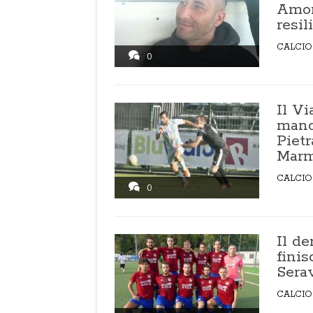
Amor
resil
CALCIO
0
Il Vi
manda
Pietr
Marm
CALCIO
0
Il d
finis
Serav
CALCIO