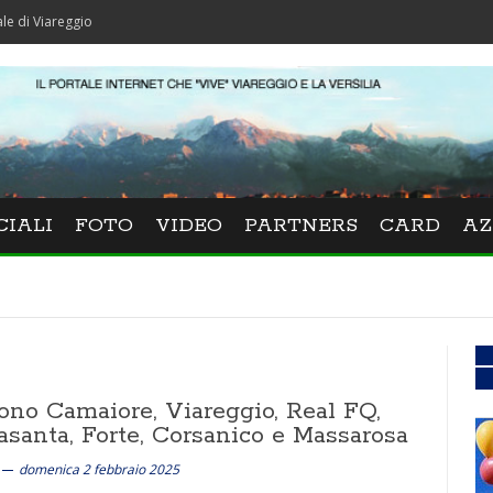
o
CIALI
FOTO
VIDEO
PARTNERS
CARD
AZ
ono Camaiore, Viareggio, Real FQ,
asanta, Forte, Corsanico e Massarosa
domenica 2 febbraio 2025