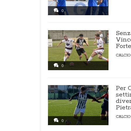
0
Senza
Vinc
Fort
CALCIO
0
Per 
sett
diver
Pietr
CALCIO
0