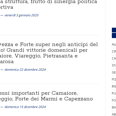
 struttura, frutto di sinergia politica
rtiva
venerdì 3 gennaio 2025
ezza e Forte super negli anticipi del
AL
o! Grandi vittorie domenicali per
CI
ore, Viareggio, Pietrasanta e
CA
arosa
ST
domenica 22 dicembre 2024
GE
PI
RI
essi importanti per Camaiore,
PU
eggio, Forte dei Marmi e Capezzano
FO
domenica 15 dicembre 2024
BA
AB