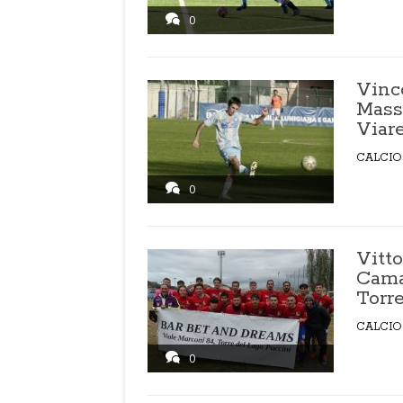
0
Vinc
Mass
Viar
CALCIO
0
Vitto
Cama
Torr
CALCIO
0