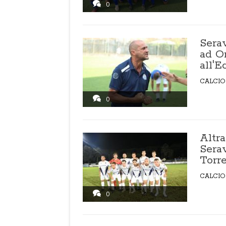
0
Serav
ad O
all'E
CALCIO
0
Altra
Serav
Torr
CALCIO
0