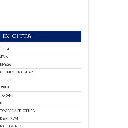
IN CITTÀ
BERGHI
NEMA
MPEGGI
ABILIMENTI BALNEARI
LATERIE
ZZERIE
STORANTI
B
TOGRAFIA ED OTTICA
R E RITROVI
BIGLIAMENTO