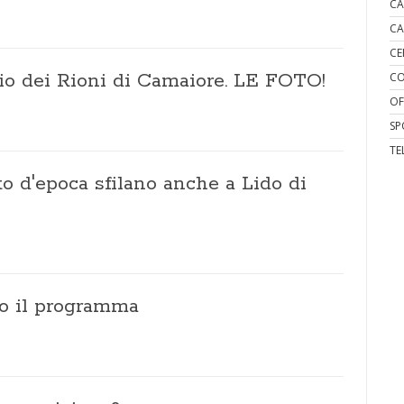
CA
CA
CE
io dei Rioni di Camaiore. LE FOTO!
CO
OF
SP
TE
to d'epoca sfilano anche a Lido di
co il programma