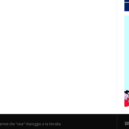
I
ternet che "vive" Viareggio e la Versilia