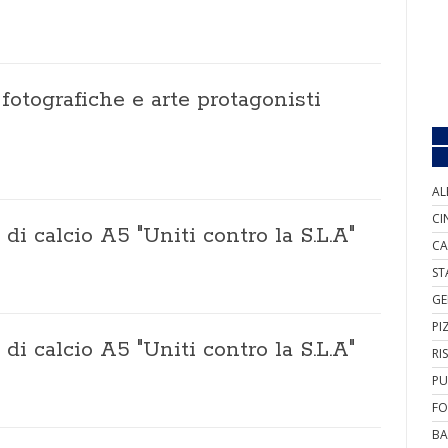
fotografiche e arte protagonisti
AL
CI
 di calcio A5 "Uniti contro la S.L.A"
CA
ST
GE
PI
 di calcio A5 "Uniti contro la S.L.A"
RI
PU
FO
BA