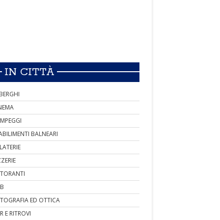
IN CITTÀ
BERGHI
NEMA
MPEGGI
ABILIMENTI BALNEARI
LATERIE
ZZERIE
STORANTI
B
TOGRAFIA ED OTTICA
R E RITROVI