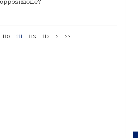
 opposizione?
110
111
112
113
>
>>