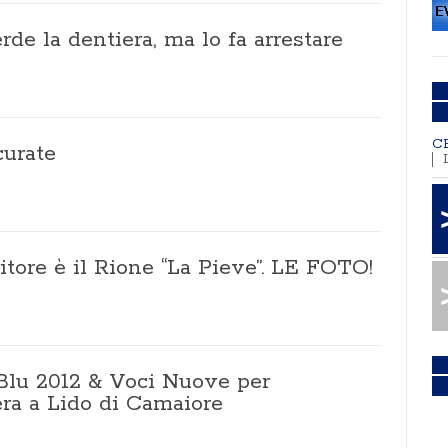
de la dentiera, ma lo fa arrestare
C
curate
citore è il Rione “La Pieve”. LE FOTO!
Blu 2012 & Voci Nuove per
era a Lido di Camaiore