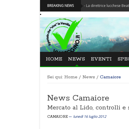
Festival La Versiliana - La direttrice lucchese Beatrice Vene
BREAKING NEWS
HOME
NEWS
EVENTI
SPE
Sei qui:
Home
/
News
/
Camaiore
News Camaiore
Mercato al Lido, controlli e
lunedì 16 luglio 2012
CAMAIORE