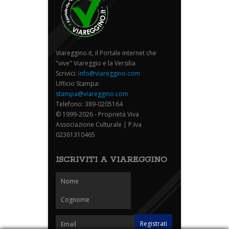
Viareggino.it, il Portale internet che
"vive" Viareggio e la Versilia
Scrivici:
info@viareggino.com
Ufficio Stampa:
stampa@viareggino.com
Telefono: 389-0205164
© 1999-2026 - Proprietà Viva
Associazione Culturale | P.Iva
02361310465
ISCRIVITI A VIAREGGINO