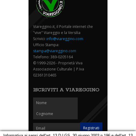
Viareggino.it, il Portale internet che
"vive" Viareggio e la Versilia
Scrivici:
info@viareggino.com
Ufficio Stampa:
stampa@viareggino.com
Telefono: 389-0205164
© 1999-2026 - Proprietà Viva
Associazione Culturale | P.Iva
02361310465
ISCRIVITI A VIAREGGINO
Informativa ai sensi dell'art. 13 D.LGS. 30 giugno 2003 n.196 e dell'art. 13