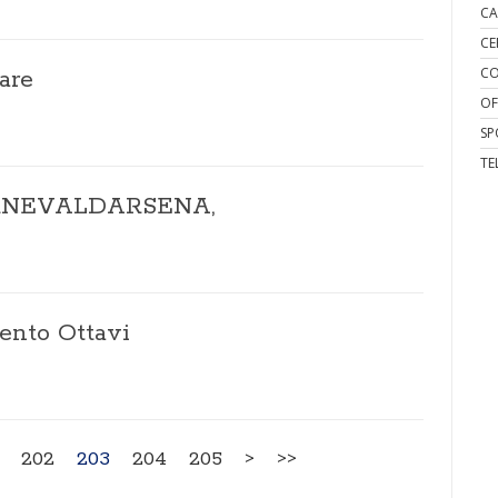
CA
CE
CO
are
OF
SP
TE
CARNEVALDARSENA,
ento Ottavi
202
203
204
205
>
>>