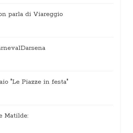
n parla di Viareggio
CarnevalDarsena
io "Le Piazze in festa"
e Matilde: