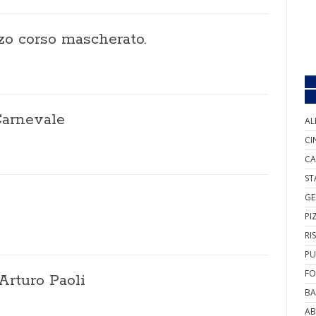
rzo corso mascherato.
Carnevale
AL
CI
CA
ST
GE
PI
RI
PU
FO
 Arturo Paoli
BA
AB