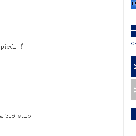
C
iedi !!!"
a 315 euro