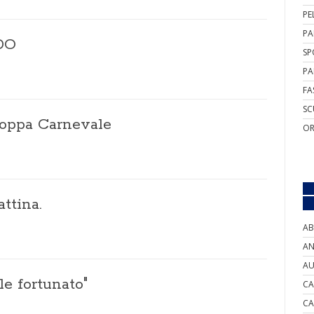
PE
PA
DO
SP
PA
FA
SC
 Coppa Carnevale
OR
ttina.
AB
AN
AU
e fortunato"
CA
CA