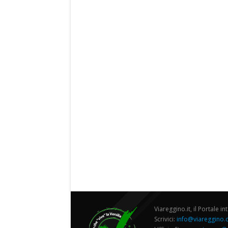
Viareggino.it, il Portale in
Scrivici:
info@viareggino