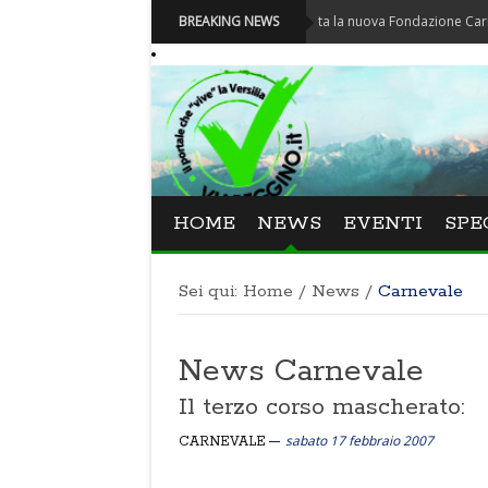
Carnevale - Nominata la nuova Fondazione Carnevale di 
BREAKING NEWS
HOME
NEWS
EVENTI
SPE
Sei qui:
Home
/
News
/
Carnevale
News Carnevale
Il terzo corso mascherato:
sabato 17 febbraio 2007
CARNEVALE