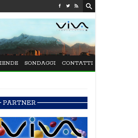
Festival La Versiliana - La direttrice lucchese Beatrice Vene
IENDE
SONDAGGI
CONTATTI
PARTNER