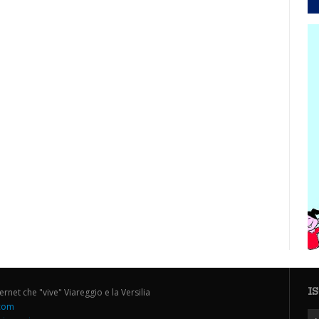
I
ternet che "vive" Viareggio e la Versilia
.com