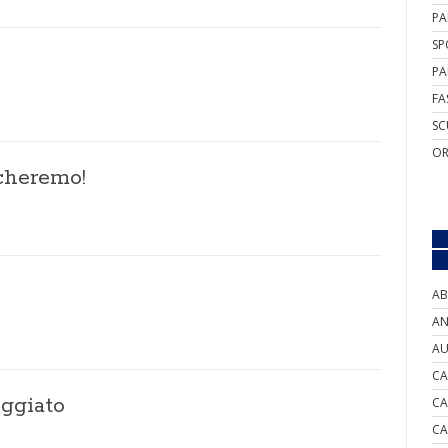
PA
SP
PA
FA
SC
OR
icheremo!
AB
AN
AU
CA
eggiato
CA
CA