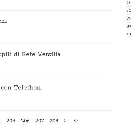
CE
CO
OF
chi
SP
TE
piti di Rete Versilia
è con Telethon
4
205
206
207
208
>
>>