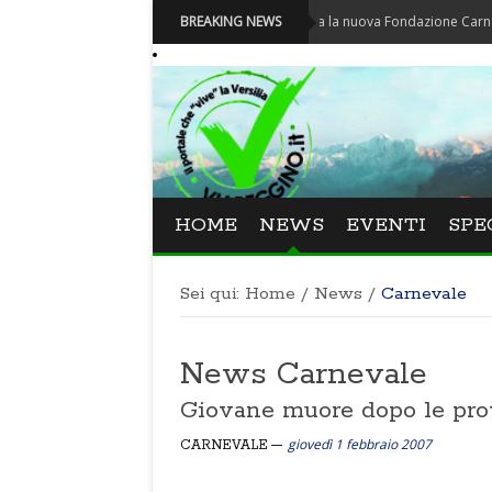
Carnevale - Nominata la nuova Fondazione Carnevale di Vi
BREAKING NEWS
HOME
NEWS
EVENTI
SPE
Sei qui:
Home
/
News
/
Carnevale
News Carnevale
Giovane muore dopo le prove
giovedì 1 febbraio 2007
CARNEVALE