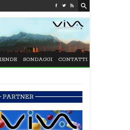
Festival La Versiliana - La direttrice lucchese Beatrice Venezi
IENDE
SONDAGGI
CONTATTI
PARTNER