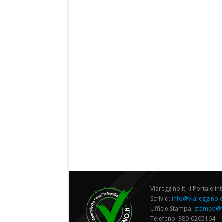
Viareggino.it, il Portale in
Scrivici:
info@viareggino
Ufficio Stampa:
stampa@v
Telefono: 389-0205164