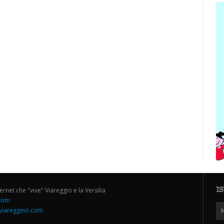
I
ternet che "vive" Viareggio e la Versilia
.com
iareggino.com