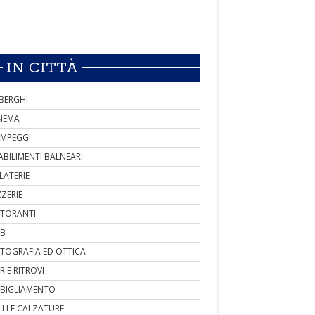
IN CITTÀ
BERGHI
NEMA
MPEGGI
ABILIMENTI BALNEARI
LATERIE
ZZERIE
STORANTI
B
TOGRAFIA ED OTTICA
R E RITROVI
BIGLIAMENTO
LLI E CALZATURE