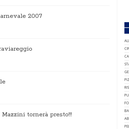
Carnevale 2007
AL
raviareggio
CI
CA
ST
GE
PI
le
RI
PU
FO
BA
zzini tornerà presto!!!
AB
PE