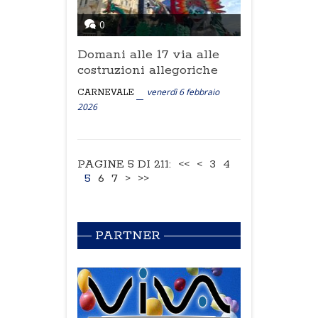
0
Domani alle 17 via alle
costruzioni allegoriche
venerdì 6 febbraio
CARNEVALE
2026
PAGINE 5 DI 211:
<<
<
3
4
5
6
7
>
>>
PARTNER