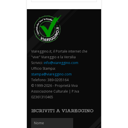
Viareggino.it, il Portale internet che
"vive" Viareggio e la Versilia
Scrivici:
info@viareggino.com
Ufficio Stampa:
stampa@viareggino.com
Telefono: 389-0205164
© 1999-2026 - Proprietà Viva
Associazione Culturale | P.Iva
02361310465
ISCRIVITI A VIAREGGINO