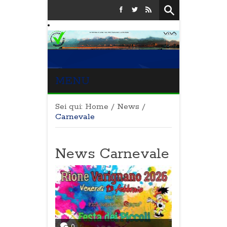
MENU
Sei qui:
Home
/
News
/
Carnevale
News Carnevale
0