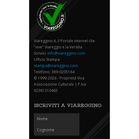
Viareggino.it, il Portale internet che
"vive" Viareggio e la Versilia
Scrivici:
info@viareggino.com
Ufficio Stampa:
stampa@viareggino.com
Telefono: 389-0205164
© 1999-2026 - Proprietà Viva
Associazione Culturale | P.Iva
02361310465
ISCRIVITI A VIAREGGINO