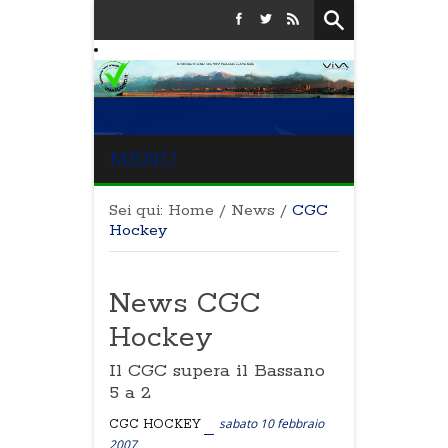
MENU
Sei qui:
Home
/
News
/
CGC
Hockey
News CGC
Hockey
Il CGC supera il Bassano
5 a 2
sabato 10 febbraio
CGC HOCKEY
2007