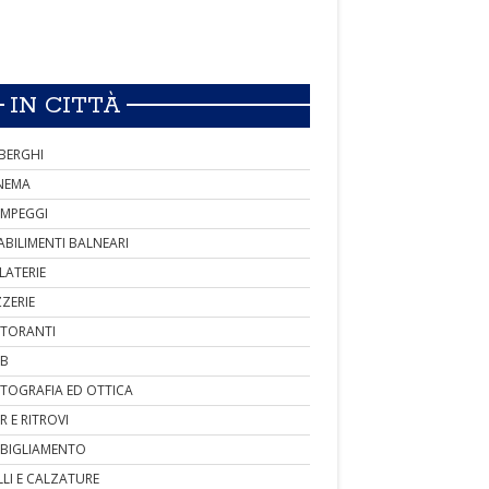
IN CITTÀ
BERGHI
NEMA
MPEGGI
ABILIMENTI BALNEARI
LATERIE
ZZERIE
STORANTI
B
TOGRAFIA ED OTTICA
R E RITROVI
BIGLIAMENTO
LLI E CALZATURE