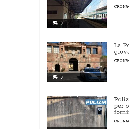
CRONA
0
La P
giova
CRONA
0
Poliz
per o
forni
CRONA