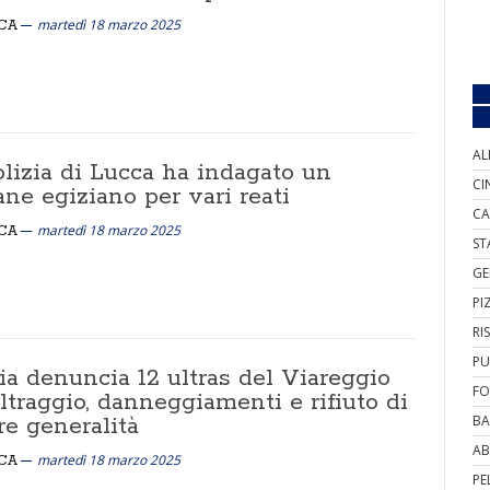
martedì 18 marzo 2025
CA
AL
olizia di Lucca ha indagato un
CI
ne egiziano per vari reati
CA
martedì 18 marzo 2025
CA
ST
GE
PI
RI
PU
ia denuncia 12 ultras del Viareggio
FO
ltraggio, danneggiamenti e rifiuto di
re generalità
BA
AB
martedì 18 marzo 2025
CA
PE