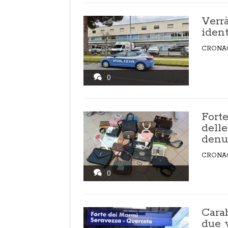
Verrà
ident
CRONA
0
Fort
delle
denu
CRONA
0
Carab
due 