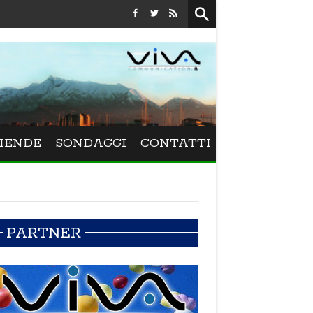
Festival La Versiliana - La direttrice lucchese Beatrice Venez
IENDE
SONDAGGI
CONTATTI
PARTNER