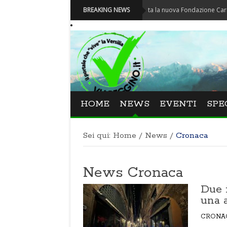
Carnevale - Nominata la nuova Fondazione Carnevale di V
BREAKING NEWS
HOME
NEWS
EVENTI
SPE
Sei qui:
Home
/
News
/
Cronaca
News Cronaca
Due i
una 
CRONA