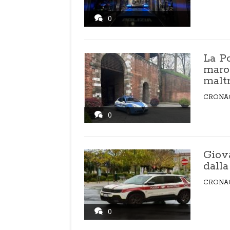
0
La Po
maro
malt
CRONA
0
Giov
dalla
CRONA
0