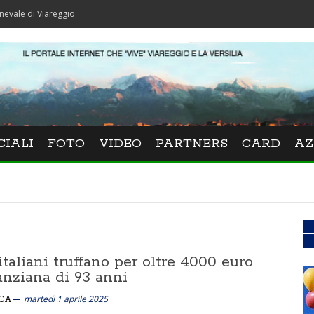
iareggio
CIALI
FOTO
VIDEO
PARTNERS
CARD
AZ
taliani truffano per oltre 4000 euro
anziana di 93 anni
martedì 1 aprile 2025
CA