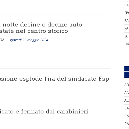
PA
SP
PA
a notte decine e decine auto
FA
tate nel centro storico
SC
giovedì 23 maggio 2024
CA
OR
ssione esplode l'ira del sindacato Fsp
AB
AN
AU
CA
icato e fermato dai carabinieri
CA
CA