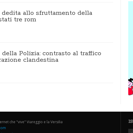
dedita allo sfruttamento della
stati tre rom
 della Polizia: contrasto al traffico
razione clandestina
>
I
ternet che "vive" Viareggio e la Versilia
.com