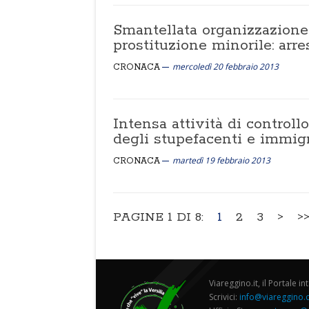
Smantellata organizzazione 
prostituzione minorile: arre
mercoledì 20 febbraio 2013
CRONACA
Intensa attività di controllo
degli stupefacenti e immig
martedì 19 febbraio 2013
CRONACA
PAGINE 1 DI 8:
1
2
3
>
>
Viareggino.it, il Portale in
Scrivici:
info@viareggino