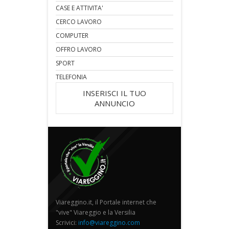
CASE E ATTIVITA'
CERCO LAVORO
COMPUTER
OFFRO LAVORO
SPORT
TELEFONIA
INSERISCI IL TUO
ANNUNCIO
Viareggino.it, il Portale internet che
"vive" Viareggio e la Versilia
Scrivici:
info@viareggino.com