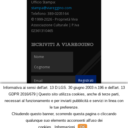
Ufficio Stampa:
stampa@viareggino.com
Telefono: 389-0205164
© 1999-2026 - Proprietà Viva
Associazione Culturale | P.Iva
02361310465
ISCRIVITI A VIAREGGINO
Informativa ai sensi dell'art. 13 D.LGS. 30 giugno 2003 n.196 e dell'art. 13
GDPR 2016/679 | Questo sito utilizza cookies, anche di terze parti,
Homepage
Notizie
Speciali
Eventi
Foto Carnevale
necessari al funzionamento e per inviarti pubblicità e servizi in linea con
Foto Viareggino
Partners
Contatti
le tue preferenze.
Privacy e Cookie Policy
Mappa
Chiudendo questo banner, scorrendo questa pagina o cliccando
qualunque suo elemento acconsenti all'uso dei
123201386
cookies.
Informazioni
OK