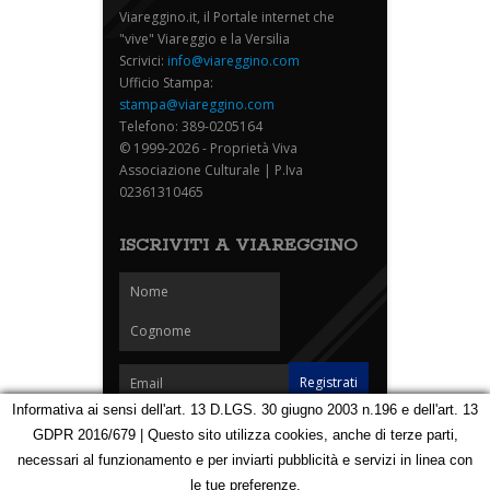
Viareggino.it, il Portale internet che
"vive" Viareggio e la Versilia
Scrivici:
info@viareggino.com
Ufficio Stampa:
stampa@viareggino.com
Telefono: 389-0205164
© 1999-2026 - Proprietà Viva
Associazione Culturale | P.Iva
02361310465
ISCRIVITI A VIAREGGINO
Informativa ai sensi dell'art. 13 D.LGS. 30 giugno 2003 n.196 e dell'art. 13
GDPR 2016/679 | Questo sito utilizza cookies, anche di terze parti,
Homepage
Notizie
Speciali
Eventi
Foto Carnevale
necessari al funzionamento e per inviarti pubblicità e servizi in linea con
Foto Viareggino
Partners
Contatti
le tue preferenze.