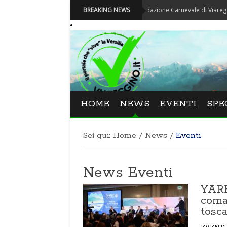
Carnevale - Nominata la nuova Fondazione Carnevale di Viareggio
BREAKING NEWS
HOME
NEWS
EVENTI
SPE
Sei qui:
Home
/
News
/
Eventi
News Eventi
YARE 
coman
tosc