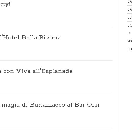
CA
rty!
CA
CE
CO
OF
l'Hotel Bella Riviera
SP
TE
 con Viva all'Esplanade
a magia di Burlamacco al Bar Orsi