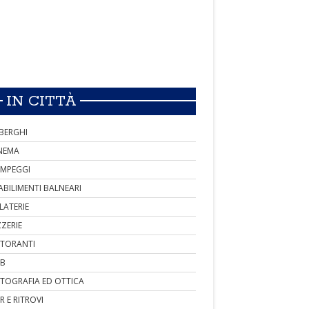
IN CITTÀ
BERGHI
NEMA
MPEGGI
ABILIMENTI BALNEARI
LATERIE
ZZERIE
STORANTI
B
TOGRAFIA ED OTTICA
R E RITROVI