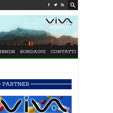
Festival La Versiliana - La direttrice lucchese Beatrice Venezi torna alla Ve
IENDE
SONDAGGI
CONTATTI
PARTNER