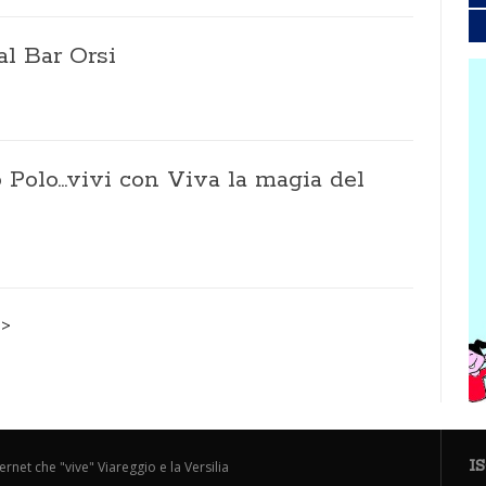
l Bar Orsi
 Polo...vivi con Viva la magia del
>>
I
ternet che "vive" Viareggio e la Versilia