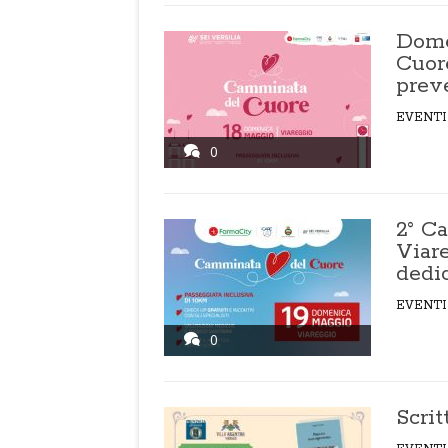
Dome
Cuore
prev
EVENTI
0
2° C
Viare
dedi
EVENTI
0
Scrit