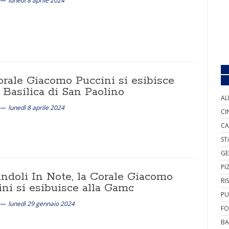
lunedì 8 aprile 2024
orale Giacomo Puccini si esibisce
 Basilica di San Paolino
AL
lunedì 8 aprile 2024
CI
CA
ST
GE
PI
andoli In Note, la Corale Giacomo
RI
ini si esibuisce alla Gamc
PU
lunedì 29 gennaio 2024
FO
BA