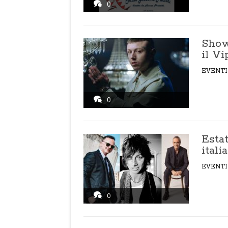
0
Show 
il V
EVENTI
0
Estat
ital
EVENTI
0