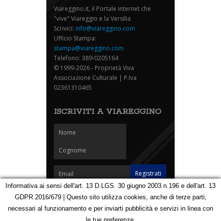
Viareggino.it, il Portale internet che
"vive" Viareggio e la Versilia
Scrivici:
info@viareggino.com
Ufficio Stampa:
stampa@viareggino.com
Telefono: 389-0205164
© 1999-2026 - Proprietà Viva
Associazione Culturale | P.Iva
02361310465
ISCRIVITI A VIAREGGINO
Informativa ai sensi dell'art. 13 D.LGS. 30 giugno 2003 n.196 e dell'art. 13
GDPR 2016/679 | Questo sito utilizza cookies, anche di terze parti,
Homepage
Notizie
Speciali
Eventi
Foto Carnevale
necessari al funzionamento e per inviarti pubblicità e servizi in linea con
Foto Viareggino
Partners
Contatti
le tue preferenze.