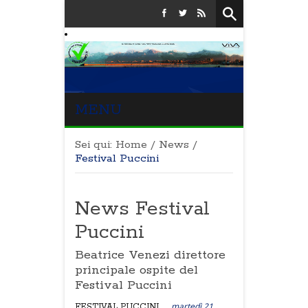
MENU
Sei qui:
Home
/
News
/
Festival Puccini
News Festival
Puccini
Beatrice Venezi direttore
principale ospite del
Festival Puccini
martedì 21
FESTIVAL PUCCINI