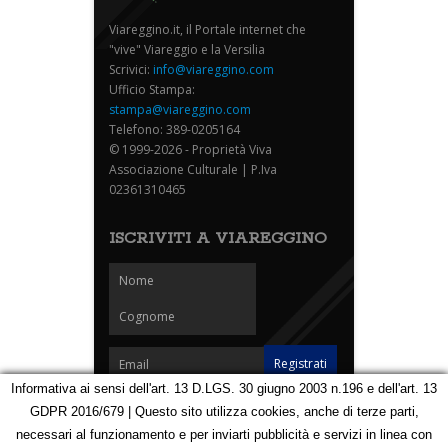
Viareggino.it, il Portale internet che
"vive" Viareggio e la Versilia
Scrivici:
info@viareggino.com
Ufficio Stampa:
stampa@viareggino.com
Telefono: 389-0205164
© 1999-2026 - Proprietà Viva
Associazione Culturale | P.Iva
02361310465
ISCRIVITI A VIAREGGINO
Informativa ai sensi dell'art. 13 D.LGS. 30 giugno 2003 n.196 e dell'art. 13
GDPR 2016/679 | Questo sito utilizza cookies, anche di terze parti,
Homepage
Notizie
Speciali
Eventi
Foto Carnevale
necessari al funzionamento e per inviarti pubblicità e servizi in linea con