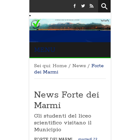
MENU
Sei qui:
Home
/
News
/
Forte
dei Marmi
News Forte dei
Marmi
Gli studenti del liceo
scientifico visitano il
Municipio
martedì 23
FORTE DEI MARMI