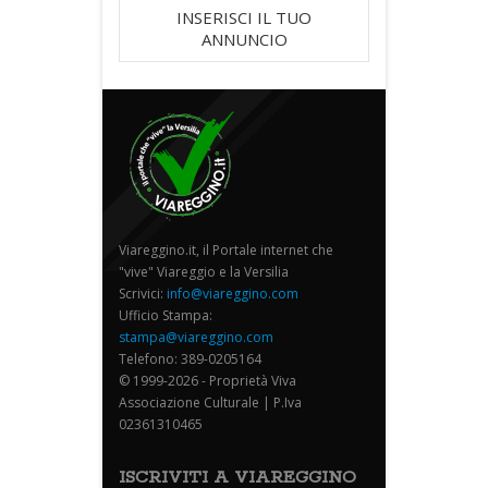
INSERISCI IL TUO
ANNUNCIO
Viareggino.it, il Portale internet che
"vive" Viareggio e la Versilia
Scrivici:
info@viareggino.com
Ufficio Stampa:
stampa@viareggino.com
Telefono: 389-0205164
© 1999-2026 - Proprietà Viva
Associazione Culturale | P.Iva
02361310465
ISCRIVITI A VIAREGGINO