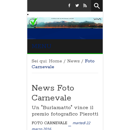
MENU
Sei qui:
Home
/
News
/
Foto
Carnevale
News Foto
Carnevale
Un "Burlamatto" vince il
premio fotografico Pierotti
martedì 22
FOTO CARNEVALE
marzo 2016