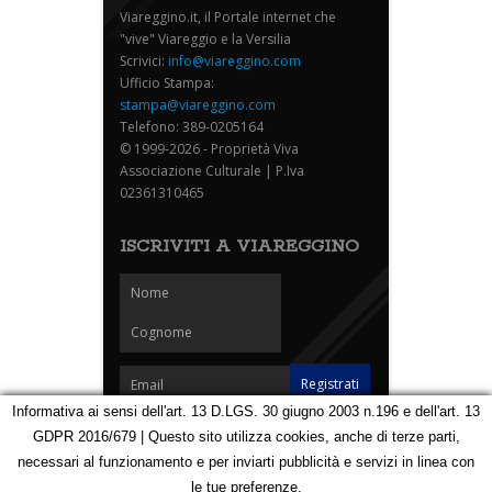
Viareggino.it, il Portale internet che
"vive" Viareggio e la Versilia
Scrivici:
info@viareggino.com
Ufficio Stampa:
stampa@viareggino.com
Telefono: 389-0205164
© 1999-2026 - Proprietà Viva
Associazione Culturale | P.Iva
02361310465
ISCRIVITI A VIAREGGINO
Informativa ai sensi dell'art. 13 D.LGS. 30 giugno 2003 n.196 e dell'art. 13
GDPR 2016/679 | Questo sito utilizza cookies, anche di terze parti,
Homepage
Notizie
Speciali
Eventi
Foto Carnevale
necessari al funzionamento e per inviarti pubblicità e servizi in linea con
Foto Viareggino
Partners
Contatti
le tue preferenze.