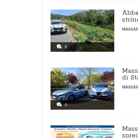
Abban
strin
MASSA
0
Mass
di S
MASSA
0
Mass
spre