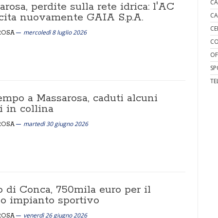
CA
rosa, perdite sulla rete idrica: l'AC
ecita nuovamente GAIA S.p.A.
CA
CE
mercoledì 8 luglio 2026
ROSA
CO
OF
SP
TE
empo a Massarosa, caduti alcuni
i in collina
martedì 30 giugno 2026
ROSA
 di Conca, 750mila euro per il
o impianto sportivo
venerdì 26 giugno 2026
ROSA