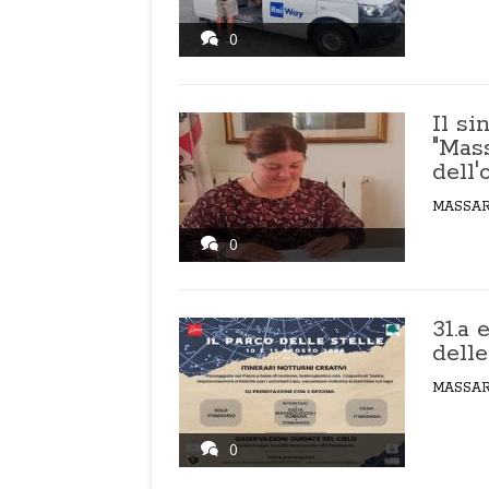
0
Il s
"Mass
dell'
MASSA
0
31.a 
delle
MASSA
0