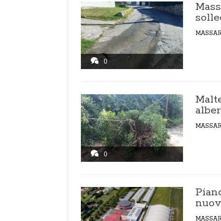
Massa
soll
MASSA
0
Malt
alber
MASSA
0
Piano
nuov
MASSA