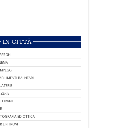
IN CITTÀ
BERGHI
NEMA
MPEGGI
ABILIMENTI BALNEARI
LATERIE
ZZERIE
STORANTI
B
TOGRAFIA ED OTTICA
R E RITROVI