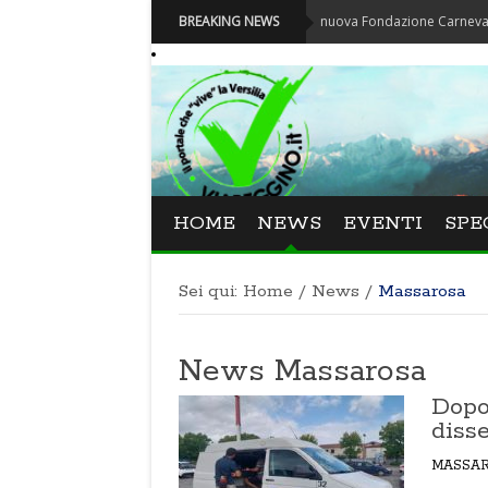
Carnevale - Nominata la nuova Fondazione Carnevale di Viareggi
BREAKING NEWS
HOME
NEWS
EVENTI
SPE
Sei qui:
Home
/
News
/
Massarosa
News Massarosa
Dopo 
disse
MASSA