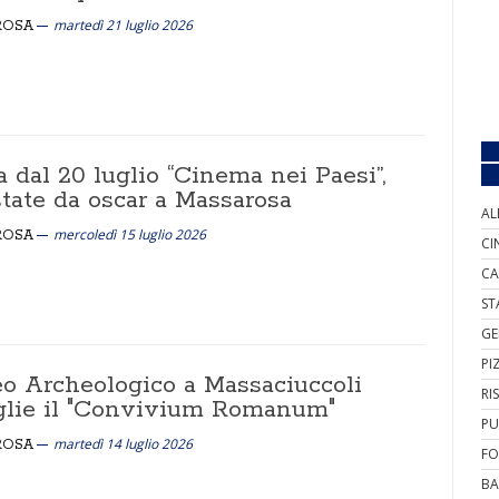
martedì 21 luglio 2026
ROSA
 dal 20 luglio “Cinema nei Paesi”,
state da oscar a Massarosa
AL
mercoledì 15 luglio 2026
ROSA
CI
CA
ST
GE
PI
o Archeologico a Massaciuccoli
RI
glie il "Convivium Romanum"
PU
martedì 14 luglio 2026
ROSA
FO
BA