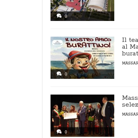
0
Il te
al M
burat
MASSA
0
Massa
sele
MASSA
0