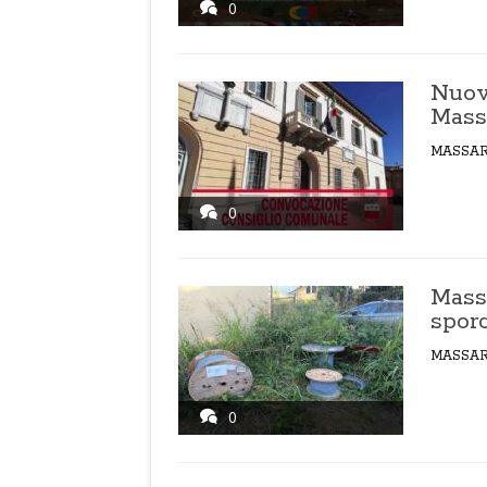
0
Nuov
Mass
MASSA
0
Massa
sporc
MASSA
0