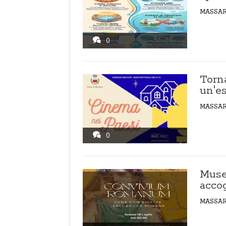
MASSA
0
Torna
un'e
MASSA
0
Muse
acco
MASSA