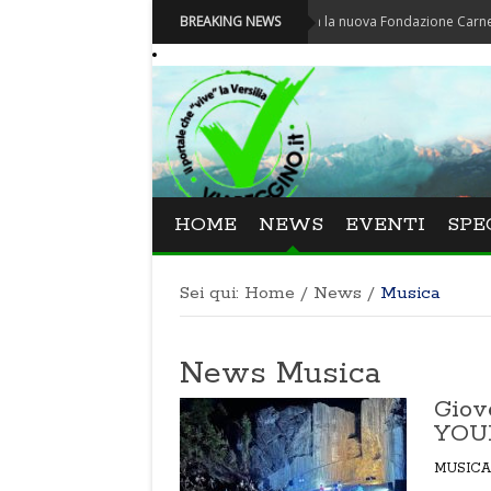
Carnevale - Nominata la nuova Fondazione Carnevale di Viareg
BREAKING NEWS
HOME
NEWS
EVENTI
SPE
Sei qui:
Home
/
News
/
Musica
News Musica
Giov
YOU
MUSICA