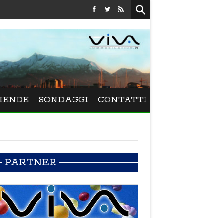
Festival La Versiliana - La direttrice lucchese Beatrice Venezi tor
IENDE
SONDAGGI
CONTATTI
PARTNER