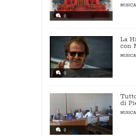
MUSICA
0
La Hi
con 
MUSICA
0
Tutt
di Pi
MUSICA
0