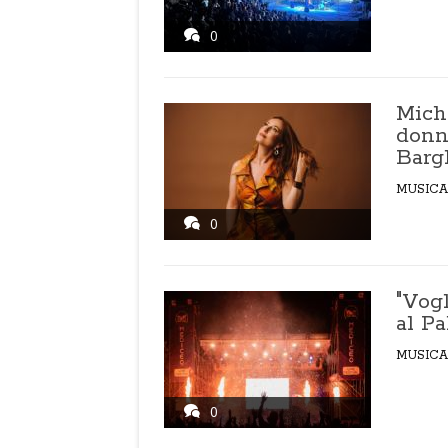
0
Miche
donna
Bargh
MUSICA
0
"Vog
al P
MUSICA
0