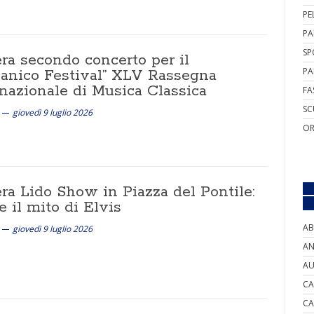
PE
PA
SP
ra secondo concerto per il
PA
sanico Festival” XLV Rassegna
rnazionale di Musica Classica
FA
SC
giovedì 9 luglio 2026
OR
ra Lido Show in Piazza del Pontile:
e il mito di Elvis
AB
giovedì 9 luglio 2026
AN
AU
CA
CA