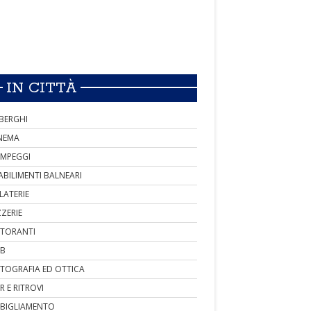
IN CITTÀ
BERGHI
NEMA
MPEGGI
ABILIMENTI BALNEARI
LATERIE
ZZERIE
STORANTI
B
TOGRAFIA ED OTTICA
R E RITROVI
BIGLIAMENTO