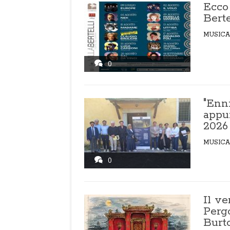
Ecco 
Berte
MUSICA
0
"Enni
appu
2026
MUSICA
0
Il ve
Perg
Burt