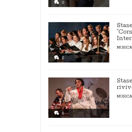
0
Stase
“Cor
Inte
MUSICA
0
Stase
riviv
MUSICA
0