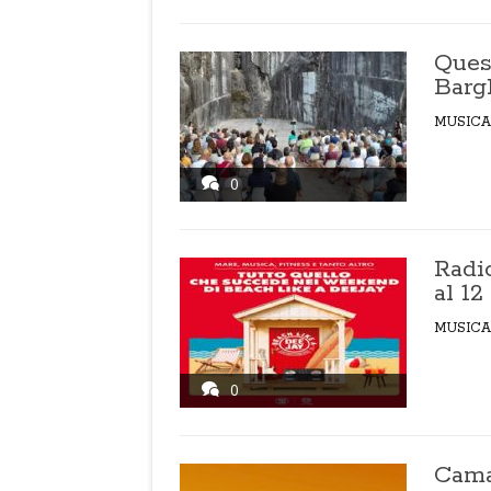
Quest
Bargh
MUSICA
0
Radio
al 12
MUSICA
0
Cama