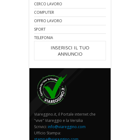
CERCO LAVORO
COMPUTER
OFFRO LAVORO
SPORT
TELEFONIA
INSERISCI IL TUO
ANNUNCIO
Viareggino.it, il Portale internet che
"vive" Viareggio e la Versilia
Scrivici:
info@viareggino.com
Ufficio Stampa:
stampa@viareggino.com