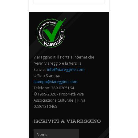
Viareggino.it, il Portale internet che
"vive" Viareggio e la Versilia
Scrivici:
info@viareggino.com
Ufficio Stampa:
stampa@viareggino.com
Telefono: 389-0205164
© 1999-2026 - Proprietà Viva
Associazione Culturale | P.Iva
02361310465
ISCRIVITI A VIAREGGINO