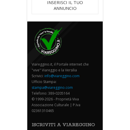
INSERISCI IL TUO
ANNUNCIO
Viareggino.it, il Portale internet che
"vive" Viareggio e la Versilia
Scrivici:
info@viareggino.com
Ufficio Stampa:
stampa@viareggino.com
Telefono: 389-0205164
© 1999-2026 - Proprietà Viva
Associazione Culturale | P.Iva
02361310465
ISCRIVITI A VIAREGGINO