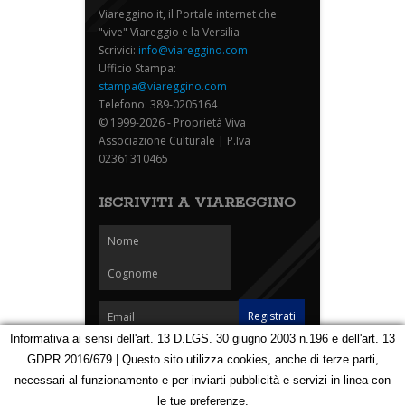
Viareggino.it, il Portale internet che
"vive" Viareggio e la Versilia
Scrivici:
info@viareggino.com
Ufficio Stampa:
stampa@viareggino.com
Telefono: 389-0205164
© 1999-2026 - Proprietà Viva
Associazione Culturale | P.Iva
02361310465
ISCRIVITI A VIAREGGINO
Informativa ai sensi dell'art. 13 D.LGS. 30 giugno 2003 n.196 e dell'art. 13
GDPR 2016/679 | Questo sito utilizza cookies, anche di terze parti,
Homepage
Notizie
Speciali
Eventi
Foto Carnevale
necessari al funzionamento e per inviarti pubblicità e servizi in linea con
Foto Viareggino
Partners
Contatti
le tue preferenze.