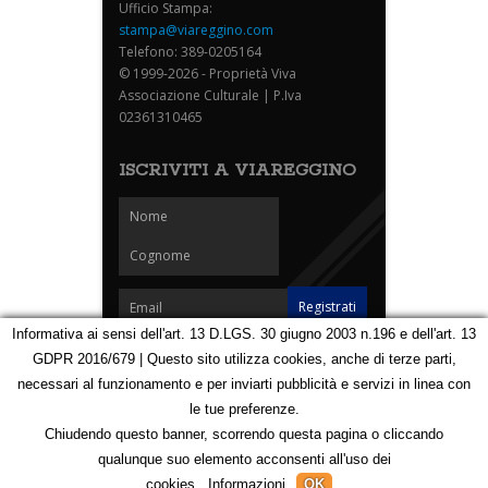
Ufficio Stampa:
stampa@viareggino.com
Telefono: 389-0205164
© 1999-2026 - Proprietà Viva
Associazione Culturale | P.Iva
02361310465
ISCRIVITI A VIAREGGINO
Informativa ai sensi dell'art. 13 D.LGS. 30 giugno 2003 n.196 e dell'art. 13
GDPR 2016/679 | Questo sito utilizza cookies, anche di terze parti,
Homepage
Notizie
Speciali
Eventi
Foto Carnevale
necessari al funzionamento e per inviarti pubblicità e servizi in linea con
Foto Viareggino
Partners
Contatti
le tue preferenze.
Privacy e Cookie Policy
Mappa
Chiudendo questo banner, scorrendo questa pagina o cliccando
qualunque suo elemento acconsenti all'uso dei
123182011
cookies.
Informazioni
OK