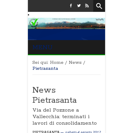
MENU
Sei qui:
Home
/
News
/
Pietrasanta
News
Pietrasanta
Via del Pozzone a
Vallecchia: terminati i
lavori di consolidamento
sabato 4 agosto 2012
PIETRASANTA