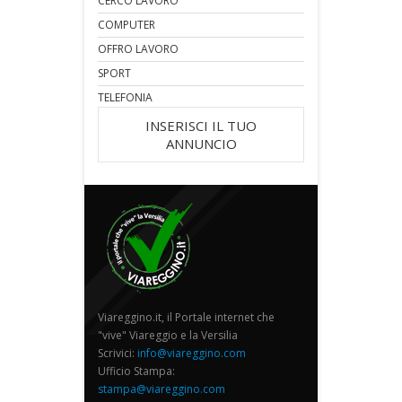
CERCO LAVORO
COMPUTER
OFFRO LAVORO
SPORT
TELEFONIA
INSERISCI IL TUO
ANNUNCIO
Viareggino.it, il Portale internet che
"vive" Viareggio e la Versilia
Scrivici:
info@viareggino.com
Ufficio Stampa:
stampa@viareggino.com