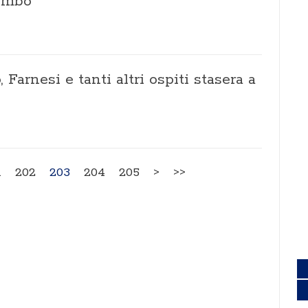
lombo
 Farnesi e tanti altri ospiti stasera a
1
202
203
204
205
>
>>