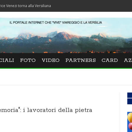
 torna alla Versiliana
CIALI
FOTO
VIDEO
PARTNERS
CARD
AZ
oria": i lavoratori della pietra