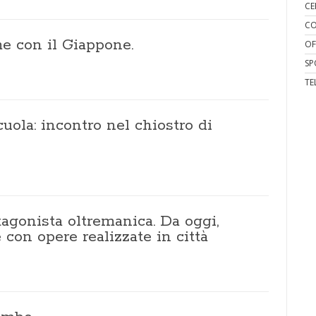
CE
CO
me con il Giappone.
OF
SP
TE
uola: incontro nel chiostro di
agonista oltremanica. Da oggi,
con opere realizzate in città