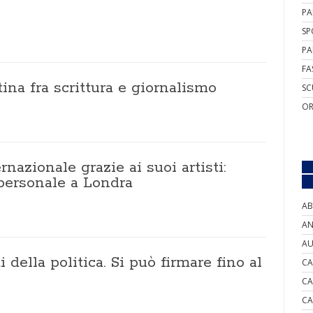
PA
SP
PA
FA
na fra scrittura e giornalismo
SC
OR
nazionale grazie ai suoi artisti:
ersonale a Londra
AB
AN
AU
 della politica. Si può firmare fino al
CA
CA
CA