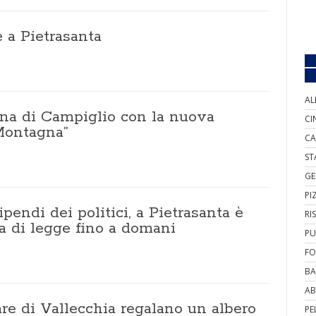
e a Pietrasanta
AL
na di Campiglio con la nuova
CI
 Montagna”
CA
ST
GE
PI
ipendi dei politici, a Pietrasanta è
RI
ta di legge fino a domani
PU
FO
BA
AB
re di Vallecchia regalano un albero
PE