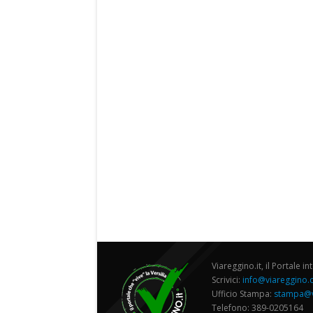
Viareggino.it, il Portale in
Scrivici:
info@viareggino
Ufficio Stampa:
stampa@v
Telefono: 389-0205164