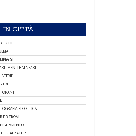
IN CITTÀ
BERGHI
NEMA
MPEGGI
ABILIMENTI BALNEARI
LATERIE
ZZERIE
STORANTI
B
TOGRAFIA ED OTTICA
R E RITROVI
BIGLIAMENTO
LLI E CALZATURE