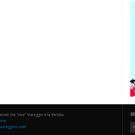
I
ternet che "vive" Viareggio e la Versilia
.com
iareggino.com