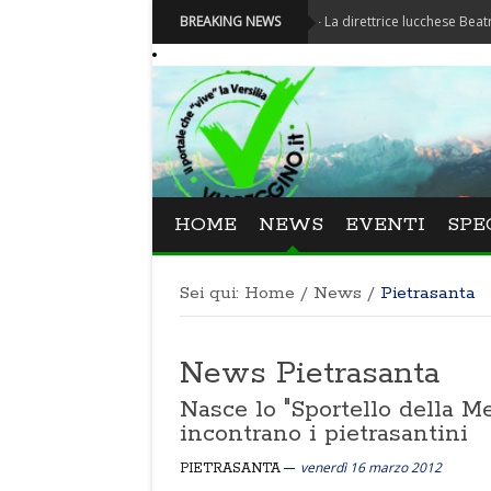
Festival La Versiliana - La direttrice lucchese Beatrice Venezi
BREAKING NEWS
HOME
NEWS
EVENTI
SPE
Sei qui:
Home
/
News
/
Pietrasanta
News Pietrasanta
Nasce lo "Sportello della Mem
incontrano i pietrasantini
venerdì 16 marzo 2012
PIETRASANTA