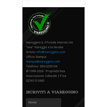
Viareggino.it, il Portale internet che
"vive" Viareggio e la Versilia
Scrivici:
info@viareggino.com
Ufficio Stampa:
stampa@viareggino.com
Telefono: 389-0205164
© 1999-2026 - Proprietà Viva
Associazione Culturale | P.Iva
02361310465
ISCRIVITI A VIAREGGINO