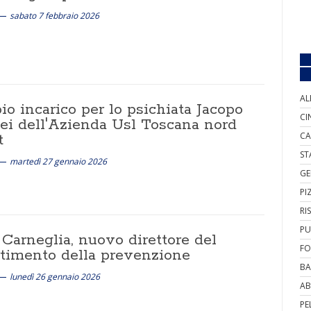
sabato 7 febbraio 2026
AL
o incarico per lo psichiata Jacopo
CI
ei dell'Azienda Usl Toscana nord
CA
t
ST
martedì 27 gennaio 2026
GE
PI
RI
PU
Carneglia, nuovo direttore del
FO
rtimento della prevenzione
BA
lunedì 26 gennaio 2026
AB
PE