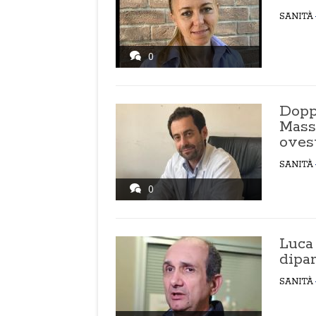
SANITÀ
0
Doppi
Mass
oves
SANITÀ
0
Luca 
dipa
SANITÀ