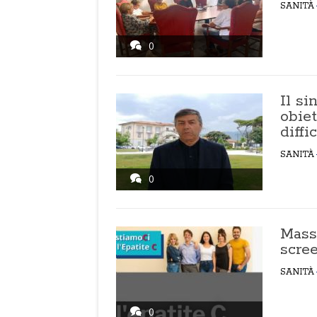
SANITÀ
0
Il si
obiet
diffi
SANITÀ
0
Mass
scree
SANITÀ
0