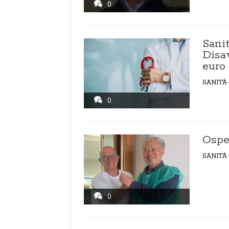
0
Sanit
Disa
euro
SANITÀ
0
Osped
SANITÀ
0