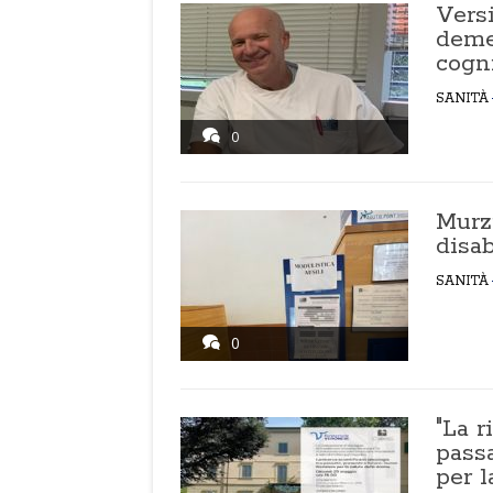
Versi
deme
cogni
SANITÀ
0
Murzi
disab
SANITÀ
0
"La r
passa
per l