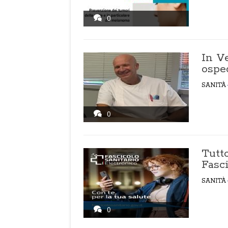
0
In Ve
osped
SANITÀ
0
Tutt
Fasci
SANITÀ
0