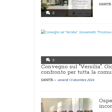
SANITÀ
0
0
Convegno sul "Versilia", Gi
confronto per tutta la comu
venerdì 13 dicembre 2024
SANITÀ
Osped
incon