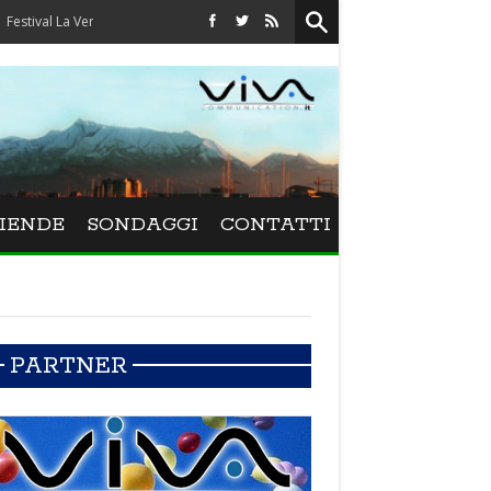
ersiliana - Maurizio Schweizer porta alla Versiliana il mito di Adriano Celentano
IENDE
SONDAGGI
CONTATTI
PARTNER