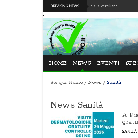
 direttrice lucchese Beatrice Venezi torna alla Versiliana
BREAKING NEWS
HOME
NEWS
EVENTI
SPE
Sei qui:
Home
/
News
/
Sanità
News Sanità
A Pi
gratu
SANITÀ