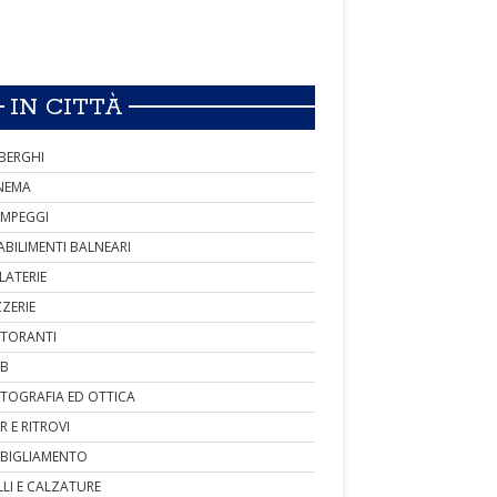
IN CITTÀ
BERGHI
NEMA
MPEGGI
ABILIMENTI BALNEARI
LATERIE
ZZERIE
STORANTI
B
TOGRAFIA ED OTTICA
R E RITROVI
BIGLIAMENTO
LLI E CALZATURE