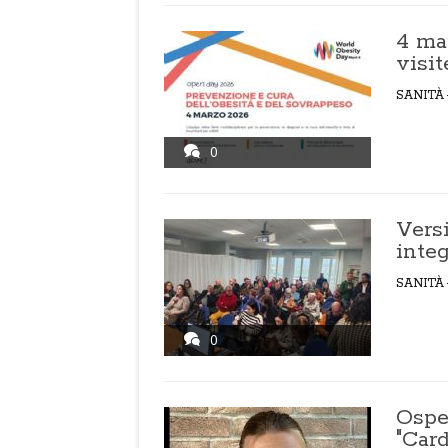
4 mar
visit
SANITÀ
0
Versi
integ
SANITÀ
0
Osped
"Car