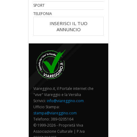
SPORT
TELEFONIA
INSERISCI IL TUO
ANNUNCIO
Viareggino.it, il Portale internet che
"vive" Viareggio e la Versilia
Scrivici:
info@viareggino.com
Ufficio Stampa:
stampa@viareggino.com
Telefono: 389-0205164
© 1999-2026 - Proprietà Viva
Associazione Culturale | P.Iva