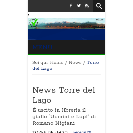
MENU
Sei qui:
Home
/
News
/
Torre
del Lago
News Torre del
Lago
È uscito in libreria il
giallo “Uomini e Lupi” di
Romano Nigiani
venerdì 28
TORRE DEL LAGO