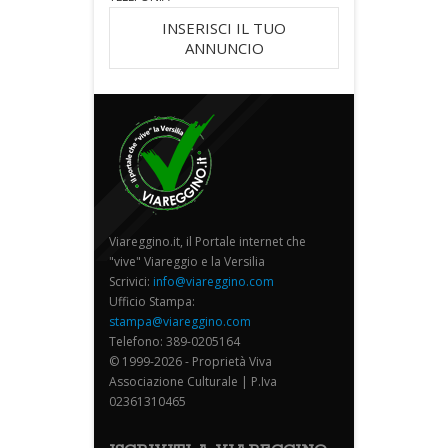
INSERISCI IL TUO
ANNUNCIO
Viareggino.it, il Portale internet che
"vive" Viareggio e la Versilia
Scrivici:
info@viareggino.com
Ufficio Stampa:
stampa@viareggino.com
Telefono: 389-0205164
© 1999-2026 - Proprietà Viva
Associazione Culturale | P.Iva
02361310465