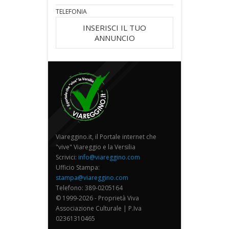
TELEFONIA
INSERISCI IL TUO
ANNUNCIO
Viareggino.it, il Portale internet che
"vive" Viareggio e la Versilia
Scrivici:
info@viareggino.com
Ufficio Stampa:
stampa@viareggino.com
Telefono: 389-0205164
© 1999-2026 - Proprietà Viva
Associazione Culturale | P.Iva
02361310465