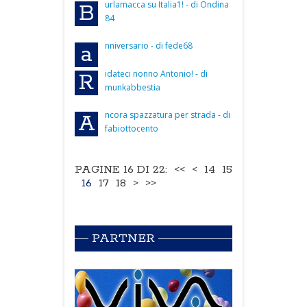
urlamacca su Italia1! - di Ondina
B
84
nniversario - di fede68
a
idateci nonno Antonio! - di
R
munkabbestia
ncora spazzatura per strada - di
A
fabiottocento
PAGINE 16 DI 22:
<<
<
14
15
16
17
18
>
>>
PARTNER