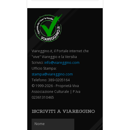
Viareggino.it, il Portale internet che
"vive" Viareggio e la Versilia
Scrivici:
info@viareggino.com
Ufficio Stampa:
stampa@viareggino.com
Telefono: 389-0205164
© 1999-2026 - Proprietà Viva
Associazione Culturale | P.Iva
02361310465
ISCRIVITI A VIAREGGINO