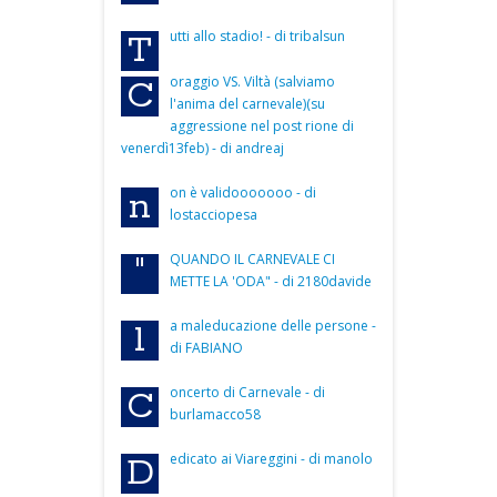
utti allo stadio! - di tribalsun
T
oraggio VS. Viltà (salviamo
C
l'anima del carnevale)(su
aggressione nel post rione di
venerdì13feb) - di andreaj
on è validooooooo - di
n
lostacciopesa
QUANDO IL CARNEVALE CI
"
METTE LA 'ODA" - di 2180davide
a maleducazione delle persone -
l
di FABIANO
oncerto di Carnevale - di
C
burlamacco58
edicato ai Viareggini - di manolo
D