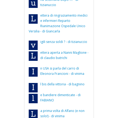
u
tizianuccio
ettera di ringraziamento medici
L
e infermieri Reparto
Rianimazione Ospedale Unico
Versilia - di Giancarla
igili senza soldi ? - di tizianuccio
v
ettera aperta a Nanni Maglione -
L
di claudio butrichi
n USA si parla del carro di
I
Eleonora Francioni - di vinima
l bis della vittoria - di bagnino
I
e bandiere dimenticate - di
l
FABIANO
a prima volta di Alfano (e non
L
solo!) - di vinima