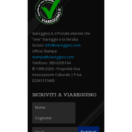
Viareggino.it, il Portale internet che
"vive" Viareggio e la Versilia
Scrivici:
info@viareggino.com
Ufficio Stampa:
stampa@viareggino.com
Telefono: 389-0205164
© 1999-2026 - Proprietà Viva
Associazione Culturale | P.Iva
02361310465
ISCRIVITI A VIAREGGINO