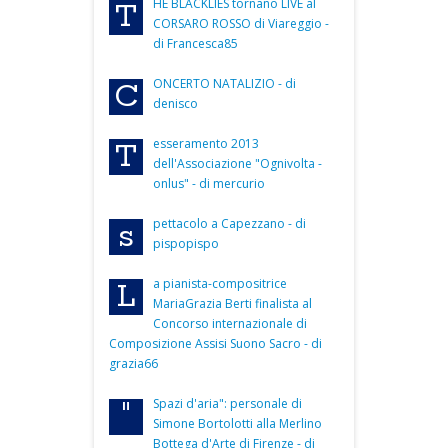
HE BLACKLIES tornano LIVE al
T
CORSARO ROSSO di Viareggio -
di Francesca85
ONCERTO NATALIZIO - di
C
denisco
esseramento 2013
T
dell'Associazione "Ognivolta -
onlus" - di mercurio
pettacolo a Capezzano - di
s
pispopispo
a pianista-compositrice
L
MariaGrazia Berti finalista al
Concorso internazionale di
Composizione Assisi Suono Sacro - di
grazia66
Spazi d'aria": personale di
"
Simone Bortolotti alla Merlino
Bottega d'Arte di Firenze - di