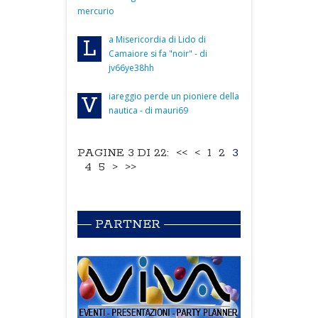
mercurio
a Misericordia di Lido di
L
Camaiore si fa "noir" - di
jv66ye38hh
iareggio perde un pioniere della
V
nautica - di mauri69
PAGINE 3 DI 22:
<<
<
1
2
3
4
5
>
>>
PARTNER