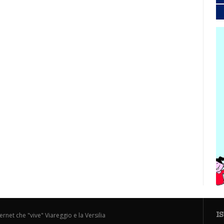
I
ternet che "vive" Viareggio e la Versilia