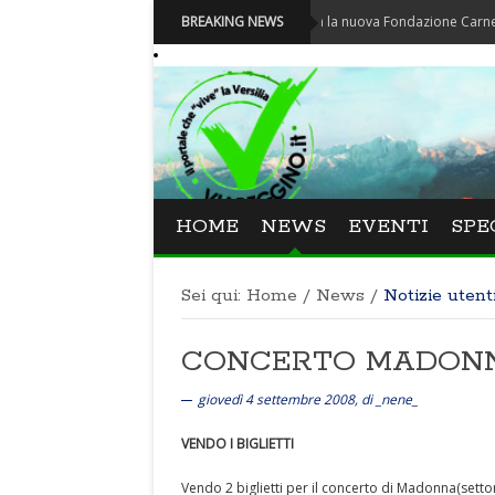
Carnevale - Nominata la nuova Fondazione Carnevale di Vi
BREAKING NEWS
HOME
NEWS
EVENTI
SPE
Sei qui:
Home
/
News
/
Notizie utent
CONCERTO MADON
giovedì 4 settembre 2008, di _nene_
VENDO I BIGLIETTI
Vendo 2 biglietti per il concerto di Madonna(sett