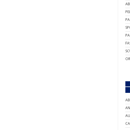
AB
PE
PA
SP
PA
FA
SC
OR
AB
AN
AU
CA