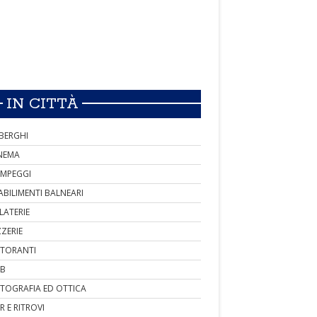
IN CITTÀ
BERGHI
NEMA
MPEGGI
ABILIMENTI BALNEARI
LATERIE
ZZERIE
STORANTI
B
TOGRAFIA ED OTTICA
R E RITROVI