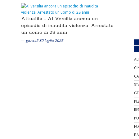
Attualità -
Al Versilia ancora un
episodio di inaudita violenza. Arrestato
un uomo di 28 anni
giovedì 30 luglio 2026
AL
CI
CA
ST
GE
PI
RI
PU
FO
BA