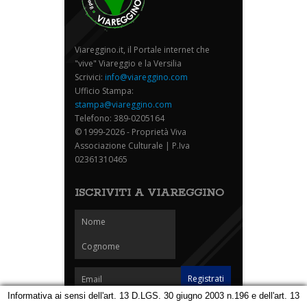
Viareggino.it, il Portale internet che
"vive" Viareggio e la Versilia
Scrivici:
info@viareggino.com
Ufficio Stampa:
stampa@viareggino.com
Telefono: 389-0205164
© 1999-2026 - Proprietà Viva
Associazione Culturale | P.Iva
02361310465
ISCRIVITI A VIAREGGINO
Informativa ai sensi dell'art. 13 D.LGS. 30 giugno 2003 n.196 e dell'art. 13